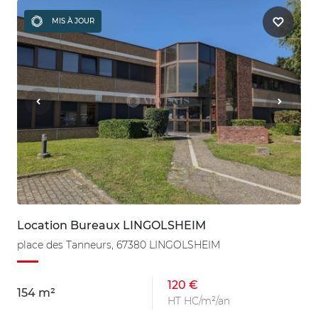
MIS À JOUR
Location Bureaux LINGOLSHEIM
place des Tanneurs, 67380 LINGOLSHEIM
120 €
154 m²
HT HC/m²/an