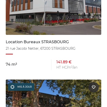
Location Bureaux STRASBOURG
21 rue Jacobi Netter, 67200 STRASBOURG
141.89 €
74 m²
HT HC/m²/an
MIS À JOUR