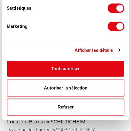
616 m²
À partir de 125 €
Statistiques
Divisible dès 192 m²
HT HC/m²/an
Marketing
MIS À JOUR
Afficher les détails
Tout autoriser
Autoriser la sélection
Refuser
Location Bureaux SCHILTIGHEIM
13 avenue de l'Europe, 67300 SCHILTIGHEIM