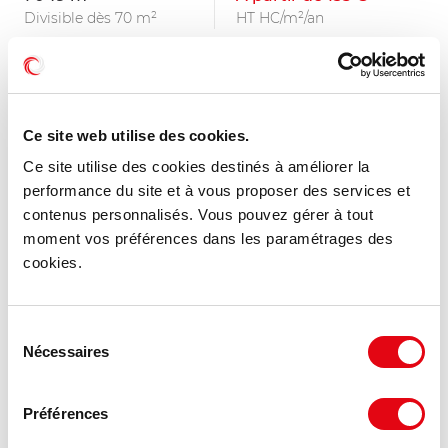
Divisible dès 70 m²
HT HC/m²/an
MIS À JOUR
Ce site web utilise des cookies.
Ce site utilise des cookies destinés à améliorer la
performance du site et à vous proposer des services et
contenus personnalisés. Vous pouvez gérer à tout
moment vos préférences dans les paramétrages des
cookies.
Sélection
Nécessaires
du
consentement
Location Bureaux MUNDOLSHEIM
Préférences
3 rue Alexandre Volta, 67450 MUNDOLSHEIM