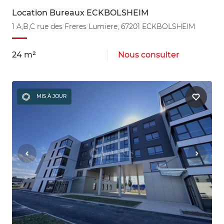
Location Bureaux ECKBOLSHEIM
1 A,B,C rue des Freres Lumiere, 67201 ECKBOLSHEIM
24 m²
Nous consulter
MIS À JOUR