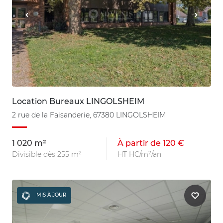
Location Bureaux LINGOLSHEIM
2 rue de la Faisanderie, 67380 LINGOLSHEIM
1 020 m²
À partir de 120 €
Divisible dès 255 m²
HT HC/m²/an
MIS À JOUR