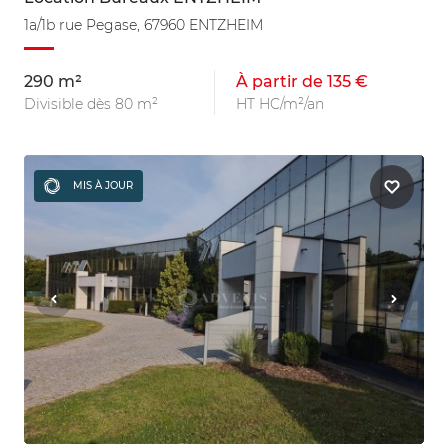
1a/1b rue Pegase, 67960 ENTZHEIM
290 m²
À partir de 135 €
Divisible dès 80 m²
HT HC/m²/an
MIS À JOUR