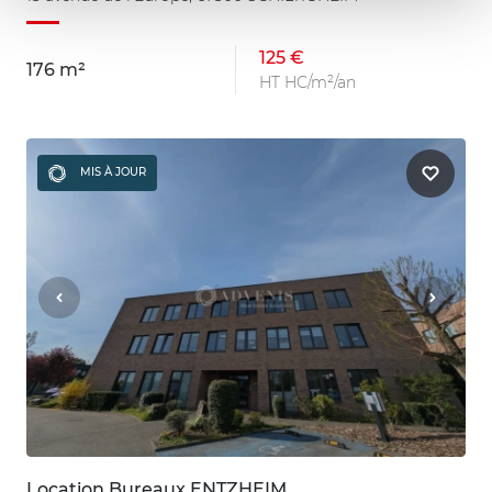
125 €
176 m²
HT HC/m²/an
MIS À JOUR
Location Bureaux ENTZHEIM