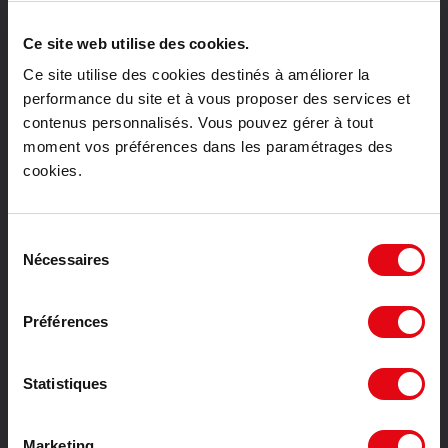
Location bureaux Strasbourg
Location bureaux Montpellier
Ce site web utilise des cookies.
Location bureaux Tours
Ce site utilise des cookies destinés à améliorer la
Vente bureaux Paris
performance du site et à vous proposer des services et
Vente bureaux Lyon
contenus personnalisés. Vous pouvez gérer à tout
Vente bureaux Toulouse
moment vos préférences dans les paramétrages des
Vente bureaux Bordeaux
cookies.
Vente bureaux Lille
Vente bureaux Nantes
Sélection
Vente bureaux Strasbourg
Nécessaires
du
Vente bureaux Montpellier
consentement
Vente bureaux Tours
Location activités Paris
Préférences
Location activités Toulouse
Location activités Bordeaux
Statistiques
Location activités Lille
Location activités Nantes
Location activités Strasbourg
Marketing