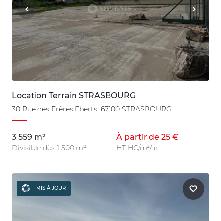
Location Terrain STRASBOURG
30 Rue des Frères Eberts, 67100 STRASBOURG
3 559 m²
À partir de 25 €
Divisible dès 1 500 m²
HT HC/m²/an
MIS À JOUR