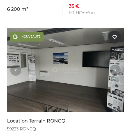
35 €
6 200 m²
HT HC/m²/an
NOUVEAUTÉ
Location Terrain RONCQ
59223 RONCQ