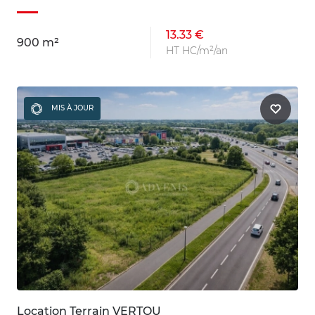
13.33 €
900 m²
HT HC/m²/an
MIS À JOUR
Location Terrain VERTOU