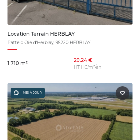
Location Terrain HERBLAY
Patte d'Oie d'Herblay, 95220 HERBLAY
29.24 €
1 710 m²
HT HC/m²/an
MIS À JOUR