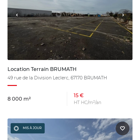
Location Terrain BRUMATH
49 rue de la Division Leclerc, 67170 BRUMATH
15 €
8 000 m²
HT HC/m²/an
MIS À JOUR