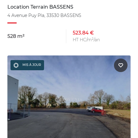
Location Terrain BASSENS
4 Avenue Puy Pla, 33530 BASSENS
523.84 €
528 m²
HT HC/m²/an
MIS À JOUR