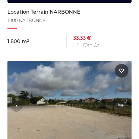
Location Terrain NARBONNE
11100 NARBONNE
33.33 €
1 800 m²
HT HC/m²/an