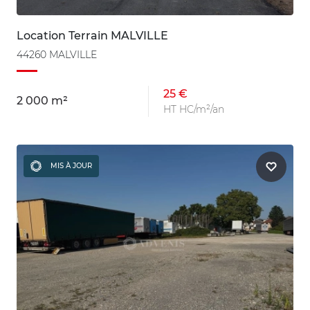
Location Terrain MALVILLE
44260 MALVILLE
25 €
2 000 m²
HT HC/m²/an
MIS À JOUR