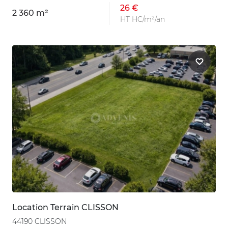
26 €
2 360 m²
HT HC/m²/an
Location Terrain CLISSON
44190 CLISSON