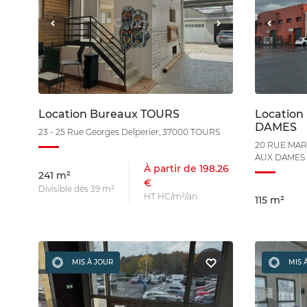
Location Bureaux TOURS
Location
DAMES
23 - 25 Rue Georges Delperier, 37000 TOURS
20 RUE MARI
AUX DAMES
À partir de 198.26
241 m²
€
Divisible dès 39 m²
HT HC/m²/an
115 m²
MIS À JOUR
MIS 