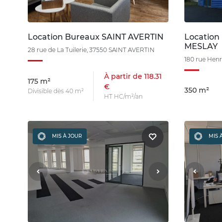
Location Bureaux SAINT AVERTIN
Location
MESLAY
28 rue de La Tuilerie, 37550 SAINT AVERTIN
180 rue Hen
À partir de 118.31
175 m²
€
350 m²
Divisible dès 40 m²
HT HC/m²/an
MIS À JOUR
MIS 