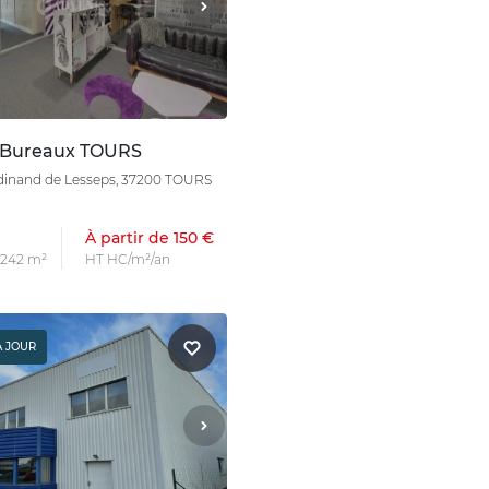
 Bureaux TOURS
erdinand de Lesseps, 37200 TOURS
À partir de 150 €
s 242 m²
HT HC/m²/an
À JOUR