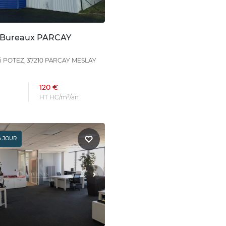
 Bureaux PARCAY
ri POTEZ, 37210 PARCAY MESLAY
120 €
HT HC/m²/an
À JOUR