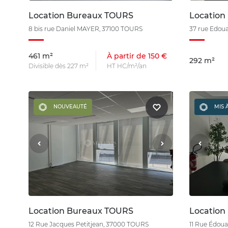
Location Bureaux TOURS
Location
8 bis rue Daniel MAYER, 37100 TOURS
37 rue Edoua
461 m²
À partir de 150 €
292 m²
Divisible dès 227 m²
HT HC/m²/an
NOUVEAUTÉ
MIS 
Location Bureaux TOURS
Location
12 Rue Jacques Petitjean, 37000 TOURS
11 Rue Édoua