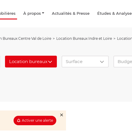
ilières
À propos
Actualités & Presse
Études & Analyse
n Bureaux Centre Val de Loire
Location Bureaux Indre et Loire
Locatio
Location bureaux
Surface
Budge
Activer une alerte