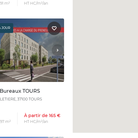
 91 m²
HT HC/m²/an
À JOUR
 Bureaux TOURS
ILLETIERE, 37100 TOURS
À partir de 165 €
 97 m²
HT HC/m²/an