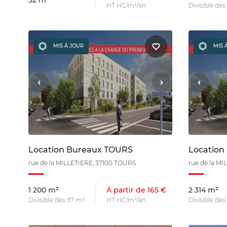
52 m²
HT HC/m²/an
Divisible dès
MIS À JOUR
MIS 
Location Bureaux TOURS
Location
rue de la MILLETIERE, 37100 TOURS
rue de la M
1 200 m²
À partir de 165 €
2 314 m²
Divisible dès 97 m²
HT HC/m²/an
Divisible dès