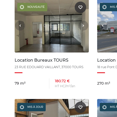
NOUVEAUTÉ
MIS 
Location Bureaux TOURS
Location
23 RUE EDOUARD VAILLANT, 37000 TOURS
18 rue Pont 
180.72 €
79 m²
270 m²
HT HC/m²/an
MIS À JOUR
MIS 