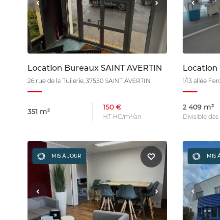
Location Bureaux SAINT AVERTIN
Location
26 rue de la Tuilerie, 37550 SAINT AVERTIN
1/13 allée F
150 €
2 409 m²
351 m²
HT HC/m²/an
Divisible dè
MIS À JOUR
MIS 