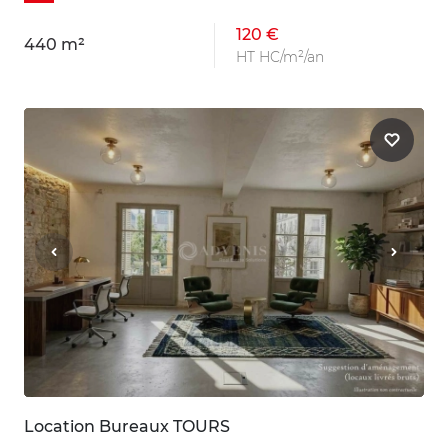
120 €
440 m²
HT HC/m²/an
Location Bureaux TOURS