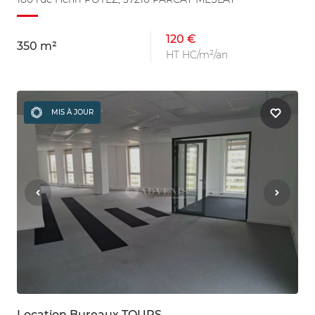
120 €
350 m²
HT HC/m²/an
MIS À JOUR
Location Bureaux TOURS