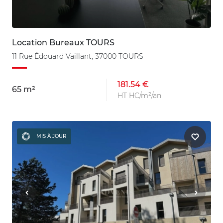
Location Bureaux TOURS
11 Rue Édouard Vaillant, 37000 TOURS
181.54 €
65 m²
HT HC/m²/an
MIS À JOUR