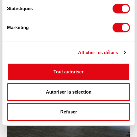
Location Bureaux TOURS
Statistiques
37 rue Edouard Vaillant, 37000 TOURS
Marketing
140 €
292 m²
HT HC/m²/an
Afficher les détails
NOUVEAUTÉ
Tout autoriser
Autoriser la sélection
Refuser