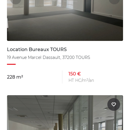
Location Bureaux TOURS
19 Avenue Marcel Dassault, 37200 TOURS
150 €
228 m²
HT HC/m²/an