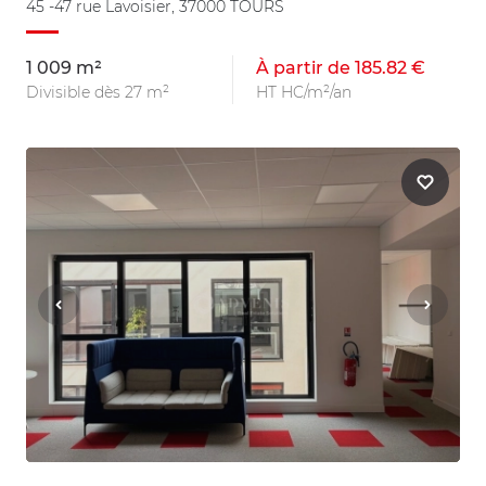
45 -47 rue Lavoisier, 37000 TOURS
1 009 m²
À partir de 185.82 €
Divisible dès 27 m²
HT HC/m²/an