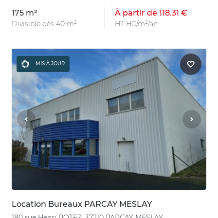
175 m²
À partir de 118.31 €
Divisible dès 40 m²
HT HC/m²/an
MIS À JOUR
Location Bureaux PARCAY MESLAY
180 rue Henri POTEZ, 37210 PARCAY MESLAY