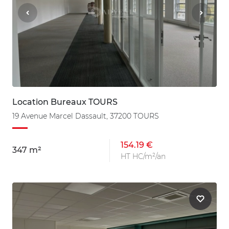
Location Bureaux TOURS
19 Avenue Marcel Dassault, 37200 TOURS
154.19 €
347 m²
HT HC/m²/an