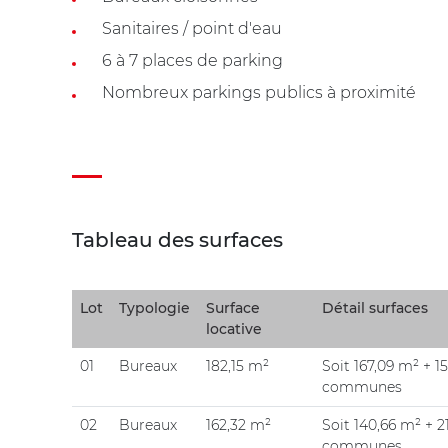
Sanitaires / point d'eau
6 à 7 places de parking
Nombreux parkings publics à proximité
Tableau des surfaces
Lot
Typologie
Surface
Détail surfaces
locative
01
Bureaux
182,15 m²
Soit 167,09 m² + 1
communes
02
Bureaux
162,32 m²
Soit 140,66 m² + 2
communes