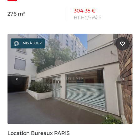
304.35 €
276 m²
HT HC/m²/an
MIS À JOUR
Location Bureaux PARIS