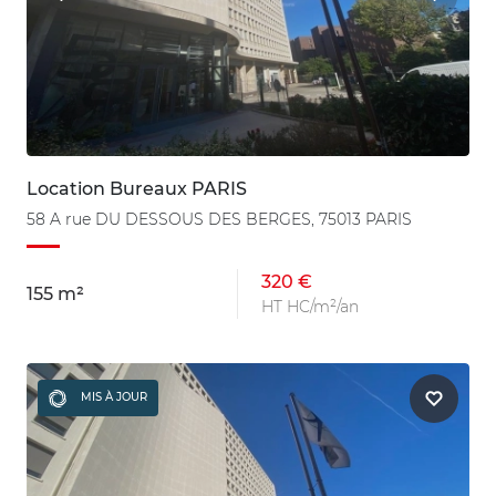
Location Bureaux PARIS
58 A rue DU DESSOUS DES BERGES, 75013 PARIS
320 €
155 m²
HT HC/m²/an
MIS À JOUR