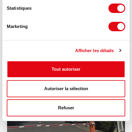
Location Bureaux et activités légères PARIS
Statistiques
60 rue de WATTIGNIES, 75012 PARIS
Marketing
350 €
130 m²
HT HC/m²/an
Afficher les détails
NOUVEAUTÉ
Tout autoriser
Autoriser la sélection
Refuser