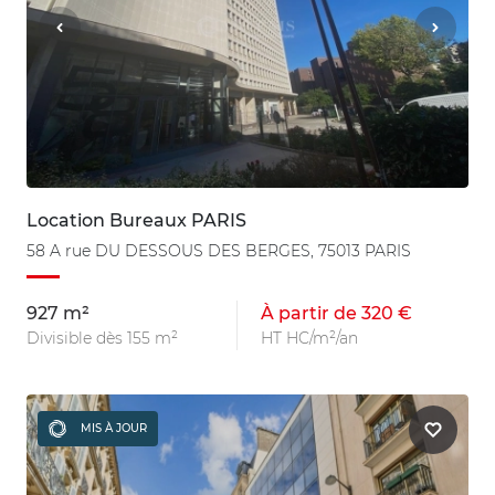
Location Bureaux PARIS
58 A rue DU DESSOUS DES BERGES, 75013 PARIS
927 m²
À partir de 320 €
Divisible dès 155 m²
HT HC/m²/an
MIS À JOUR