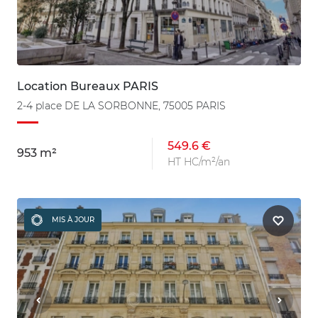
Location Bureaux PARIS
2-4 place DE LA SORBONNE, 75005 PARIS
549.6 €
953 m²
HT HC/m²/an
MIS À JOUR