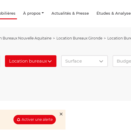
ilières
À propos
Actualités & Presse
Études & Analyse
n Bureaux Nouvelle Aquitaine
Location Bureaux Gironde
Location Bu
Location bureaux
Surface
Budge
Activer une alerte