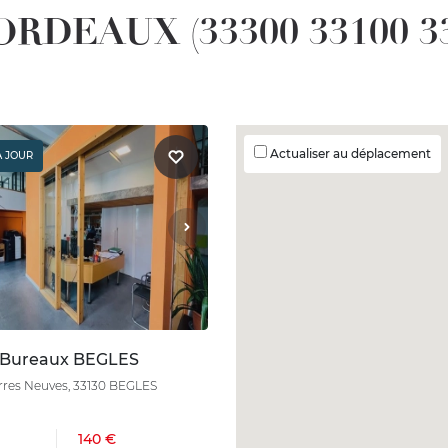
BORDEAUX (33300 33100 33
Actualiser au déplacement
À JOUR
 Bureaux BEGLES
erres Neuves, 33130 BEGLES
140 €