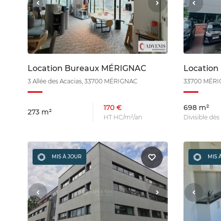
Location Bureaux MÉRIGNAC
Locatio
3 Allée des Acacias, 33700 MÉRIGNAC
33700 MÉR
170 €
698 m²
273 m²
HT HC/m²/an
Divisible dè
MIS À JOUR
MIS 