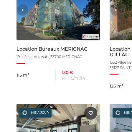
Location Bureaux MERIGNAC
Location
D'ILLAC
19 allée james watt, 33700 MERIGNAC
1532 Allée 
33127 SAINT
130 €
115 m²
HT HC/m²/an
126 m²
MIS À JOUR
MIS 