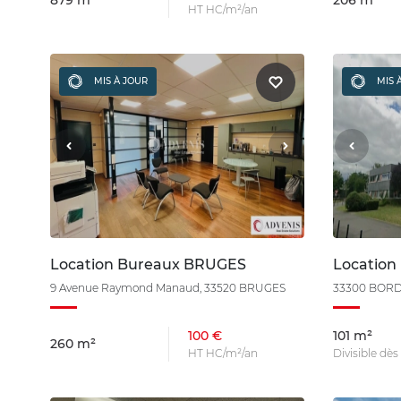
879 m²
206 m²
HT HC/m²/an
MIS À JOUR
MIS 
Location Bureaux BRUGES
Locatio
9 Avenue Raymond Manaud, 33520 BRUGES
33300 BOR
100 €
101 m²
260 m²
HT HC/m²/an
Divisible dès