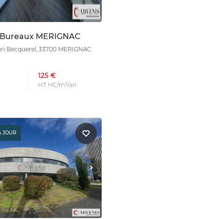
n Bureaux MERIGNAC
nri Becquerel, 33700 MERIGNAC
125 €
HT HC/m²/an
À JOUR