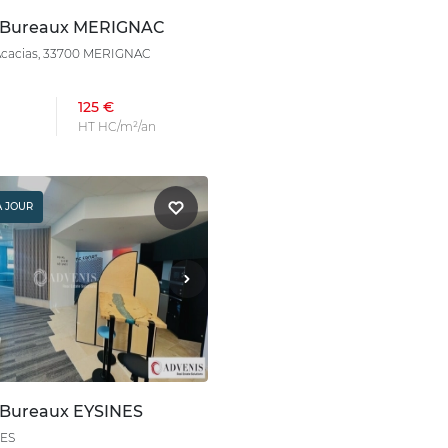
n Bureaux MERIGNAC
 Acacias, 33700 MERIGNAC
125 €
HT HC/m²/an
À JOUR
 Bureaux EYSINES
NES