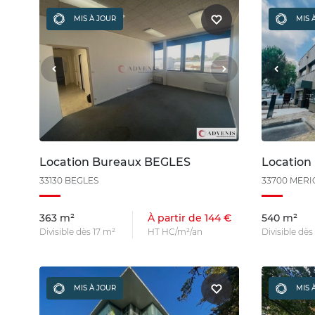
MIS À JOUR
MIS 
Location Bureaux BEGLES
Locatio
33130 BEGLES
33700 MER
363 m²
À partir de 144 €
540 m²
Divisible dès 17 m²
HT HC/m²/an
Divisible dè
MIS À JOUR
MIS 