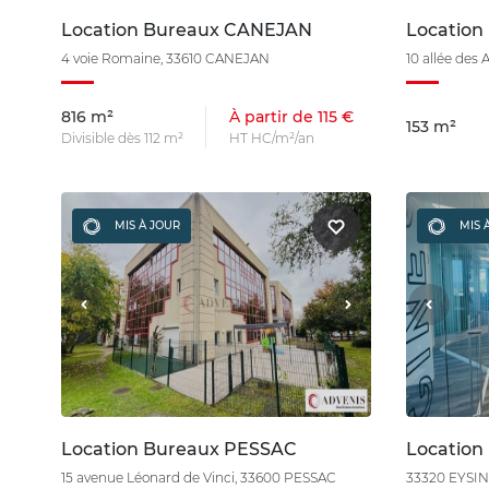
Location Bureaux CANEJAN
Locatio
4 voie Romaine, 33610 CANEJAN
10 allée des
816 m²
À partir de 115 €
153 m²
Divisible dès 112 m²
HT HC/m²/an
MIS À JOUR
MIS 
Location Bureaux PESSAC
Location
15 avenue Léonard de Vinci, 33600 PESSAC
33320 EYSI