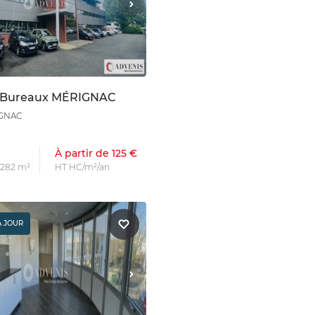
n Bureaux MÉRIGNAC
IGNAC
À partir de 125 €
s 282 m²
HT HC/m²/an
À JOUR