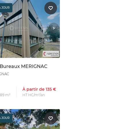
À JOUR
n Bureaux MERIGNAC
IGNAC
À partir de 135 €
s 89 m²
HT HC/m²/an
À JOUR