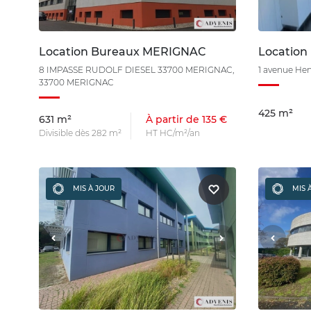
Location Bureaux MERIGNAC
Locatio
8 IMPASSE RUDOLF DIESEL 33700 MERIGNAC,
1 avenue He
33700 MERIGNAC
425 m²
631 m²
À partir de 135 €
Divisible dès 282 m²
HT HC/m²/an
MIS À JOUR
MIS 