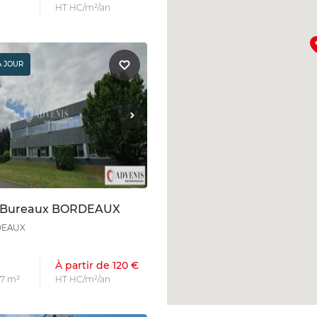
HT HC/m²/an
À JOUR
n Bureaux BORDEAUX
DEAUX
À partir de 120 €
 7 m²
HT HC/m²/an