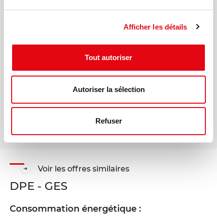
Votre interlocuteur dédié
Tom TOURNIER
Afficher les détails
Mail
Tout autoriser
Téléphone
Autoriser la sélection
Refuser
Voir les offres similaires
DPE - GES
Consommation énergétique :