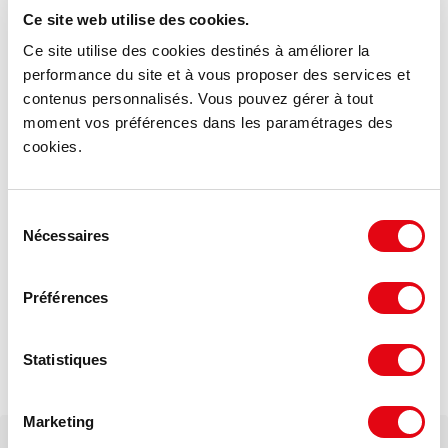
Ce site web utilise des cookies.
Ce site utilise des cookies destinés à améliorer la
Conditions fiscales
performance du site et à vous proposer des services et
contenus personnalisés. Vous pouvez gérer à tout
Taxe foncière : 14.88 €/m²/an
moment vos préférences dans les paramétrages des
cookies.
Sélection
Dessertes - MERIGNAC (33700)
Nécessaires
du
consentement
A 11,5 km de Bordeaux Centre
Préférences
Par la Rocade (A630) sortie N°11
Bus lignes 1 et 48
Statistiques
Gare LGV BORDEAUX Saint Jean à 20 mn
Tramway A
Marketing