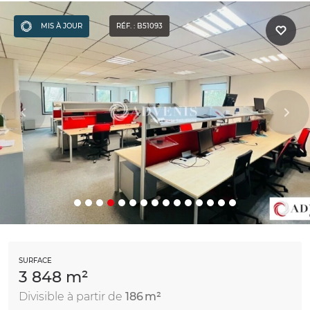
MIS À JOUR
RÉF. : B51093
SURFACE
3 848 m²
Divisible à partir de
186 m²