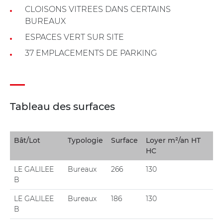
CLOISONS VITREES DANS CERTAINS
BUREAUX
ESPACES VERT SUR SITE
37 EMPLACEMENTS DE PARKING
Tableau des surfaces
Bât/Lot
Typologie
Surface
Loyer m²/an HT
HC
LE GALILEE
Bureaux
266
130
B
LE GALILEE
Bureaux
186
130
B