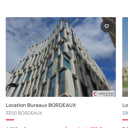
Location Bureaux BORDEAUX
Lo
33100 BORDEAUX
33