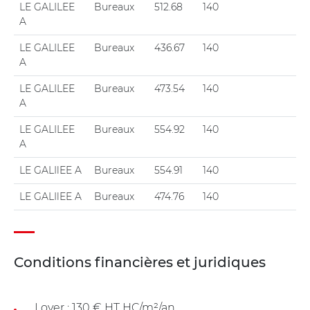
LE GALILEE
Bureaux
512.68
140
A
LE GALILEE
Bureaux
436.67
140
A
LE GALILEE
Bureaux
473.54
140
A
LE GALILEE
Bureaux
554.92
140
A
LE GALIlEE A
Bureaux
554.91
140
LE GALIlEE A
Bureaux
474.76
140
Conditions financières et juridiques
Loyer : 130 € HT HC/m²/an