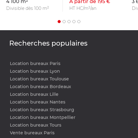
4 100 m²
À partir de 195 €
3 
Divisible dès 100 m²
HT HC/m²/an
Di
Recherches populaires
Location bureaux Paris
Location bureaux Lyon
Location bureaux Toulouse
Location bureaux Bordeaux
Location bureaux Lille
Location bureaux Nantes
Location bureaux Strasbourg
Location bureaux Montpellier
Location bureaux Tours
Vente bureaux Paris