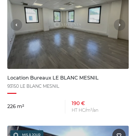
Location Bureaux LE BLANC MESNIL
93150 LE BLANC MESNIL
190 €
226 m²
HT HC/m²/an
MIS À JOUR