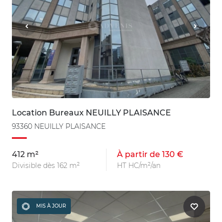
Location Bureaux NEUILLY PLAISANCE
93360 NEUILLY PLAISANCE
412 m²
À partir de 130 €
Divisible dès 162 m²
HT HC/m²/an
MIS À JOUR