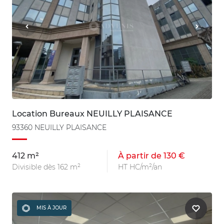
Location Bureaux NEUILLY PLAISANCE
93360 NEUILLY PLAISANCE
412 m²
À partir de 130 €
Divisible dès 162 m²
HT HC/m²/an
MIS À JOUR