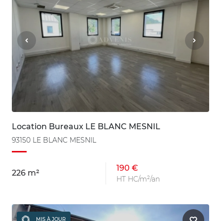
Location Bureaux LE BLANC MESNIL
93150 LE BLANC MESNIL
190 €
226 m²
HT HC/m²/an
MIS À JOUR