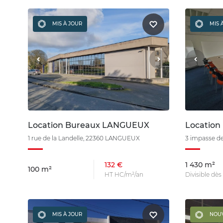
MIS À JOUR
MIS 
Location Bureaux LANGUEUX
Locatio
1 rue de la Landelle, 22360 LANGUEUX
3 impasse d
132 €
1 430 m²
100 m²
HT HC/m²/an
Divisible dè
MIS À JOUR
NOU