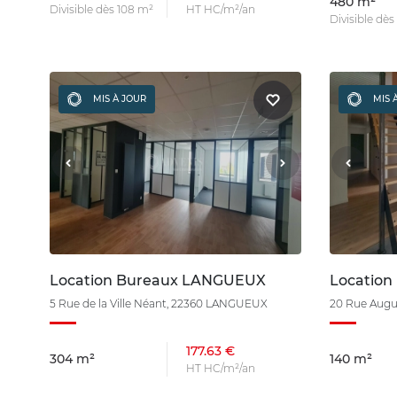
480 m²
Divisible dès 108 m²
HT HC/m²/an
Divisible dès
MIS À JOUR
MIS 
Location Bureaux LANGUEUX
Location
5 Rue de la Ville Néant, 22360 LANGUEUX
20 Rue Augu
177.63 €
304 m²
140 m²
HT HC/m²/an