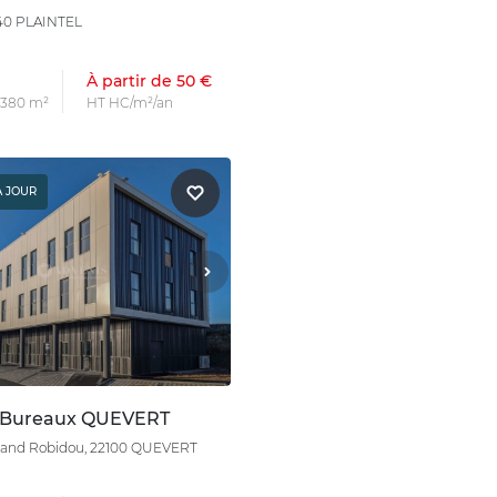
940 PLAINTEL
À partir de 50 €
s 380 m²
HT HC/m²/an
À JOUR
n Bureaux QUEVERT
rand Robidou, 22100 QUEVERT