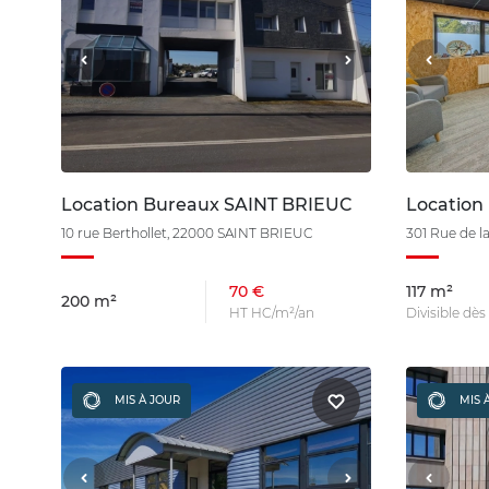
Location Bureaux SAINT BRIEUC
Location
10 rue Berthollet, 22000 SAINT BRIEUC
301 Rue de 
70 €
117 m²
200 m²
HT HC/m²/an
Divisible dès
MIS À JOUR
MIS 