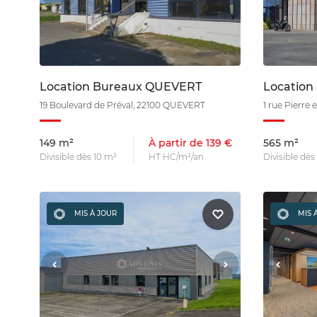
Location Bureaux QUEVERT
Location
19 Boulevard de Préval, 22100 QUEVERT
1 rue Pierre
149 m²
À partir de 139 €
565 m²
Divisible dès 10 m²
HT HC/m²/an
Divisible dè
MIS À JOUR
MIS 