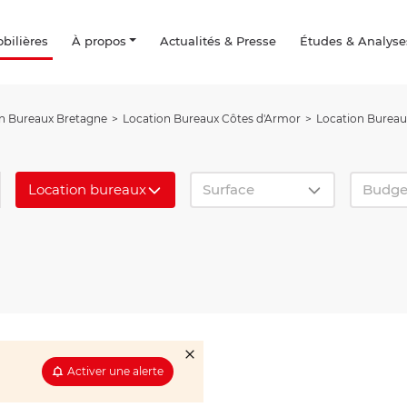
ilières
À propos
Actualités & Presse
Études & Analyse
n Bureaux Bretagne
Location Bureaux Côtes d'Armor
Location Burea
Location bureaux
Surface
Budge
Activer une alerte