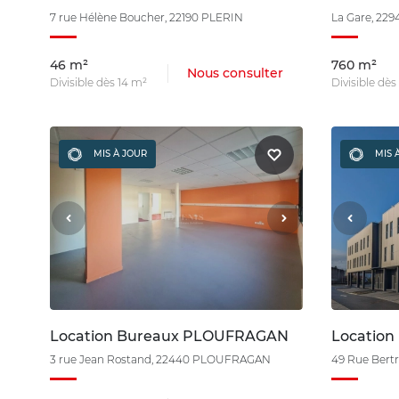
7 rue Hélène Boucher, 22190 PLERIN
La Gare, 22
46 m²
760 m²
Nous consulter
Divisible dès 14 m²
Divisible dè
MIS À JOUR
MIS 
Location Bureaux PLOUFRAGAN
Locatio
3 rue Jean Rostand, 22440 PLOUFRAGAN
49 Rue Bert