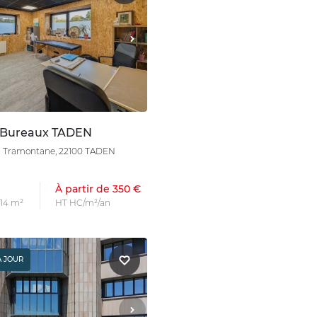
 Bureaux TADEN
la Tramontane, 22100 TADEN
À partir de 350 €
 14 m²
HT HC/m²/an
À JOUR