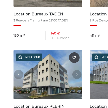
Location Bureaux TADEN
Location
3 Rue de la Tramontane, 22100 TADEN
8 Rue Deroy
140 €
150 m²
411 m²
HT HC/m²/an
MIS À JOUR
MIS 
Location Bureaux PLERIN
Location