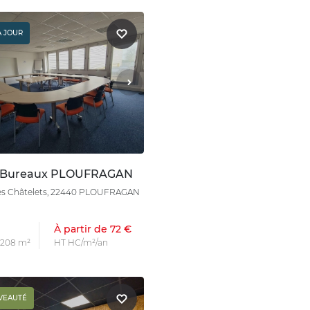
À JOUR
n Bureaux PLOUFRAGAN
es Châtelets, 22440 PLOUFRAGAN
À partir de 72 €
s 208 m²
HT HC/m²/an
VEAUTÉ