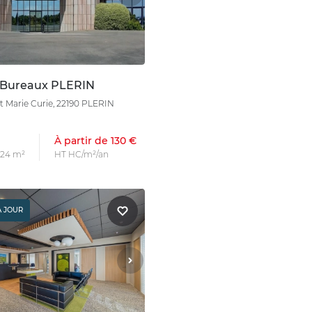
 Bureaux PLERIN
 et Marie Curie, 22190 PLERIN
À partir de 130 €
s 24 m²
HT HC/m²/an
À JOUR