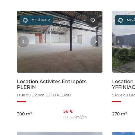
MIS À JOUR
MIS 
Location Activités Entrepôts
Location 
PLERIN
YFFINIA
1 rue du Bignon, 22190 PLERIN
5 Rue du Lac
56 €
300 m²
270 m²
HT HC/m²/an