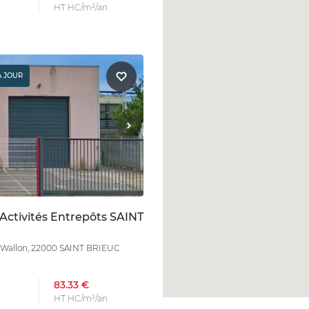
HT HC/m²/an
À JOUR
Activités Entrepôts SAINT
i Wallon, 22000 SAINT BRIEUC
83.33 €
HT HC/m²/an