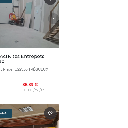
Activités Entrepôts
UX
guy Prigent, 22950 TRÉGUEUX
88.89 €
HT HC/m²/an
À JOUR