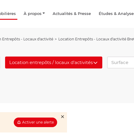
ilières
À propos
Actualités & Presse
Études & Analyse
 Entrepôts - Locaux d'activité
Location Entrepôts - Locaux d'activité Br
Location entrepôts / locaux d'activités
Surface
Activer une alerte