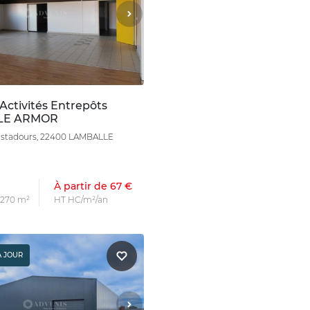
Activités Entrepôts
LE ARMOR
astadours, 22400 LAMBALLE
À partir de 67 €
s 270 m²
HT HC/m²/an
À JOUR