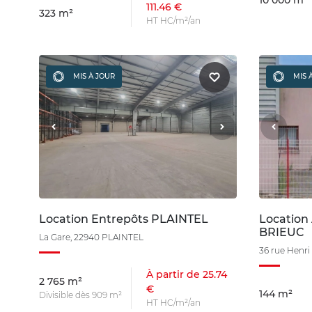
10 000 m²
111.46 €
323 m²
HT HC/m²/an
MIS À JOUR
MIS 
Location Entrepôts PLAINTEL
Location 
BRIEUC
La Gare, 22940 PLAINTEL
36 rue Henr
À partir de 25.74
2 765 m²
€
144 m²
Divisible dès 909 m²
HT HC/m²/an