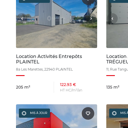
Location Activités Entrepôts
Location 
PLAINTEL
TRÉGUE
8a Les Marettes, 22940 PLAINTEL
11, Rue Tan
122.93 €
205 m²
135 m²
HT HC/m²/an
MIS À JOUR
MIS 