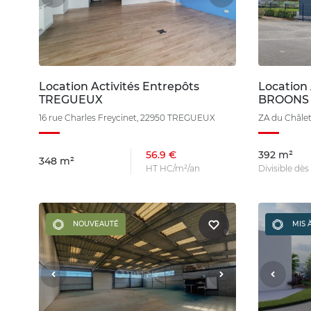
Location Activités Entrepôts
Location 
TREGUEUX
BROONS
16 rue Charles Freycinet, 22950 TREGUEUX
ZA du Châle
56.9 €
392 m²
348 m²
HT HC/m²/an
Divisible dès
NOUVEAUTÉ
MIS 