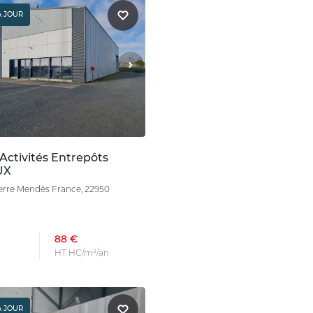
À JOUR
Activités Entrepôts
UX
erre Mendès France, 22950
88 €
HT HC/m²/an
À JOUR