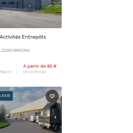
Activités Entrepôts
t, 22250 BROONS
À partir de 85 €
 196 m²
HT HC/m²/an
À JOUR