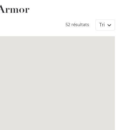
'Armor
Tri
52 résultats