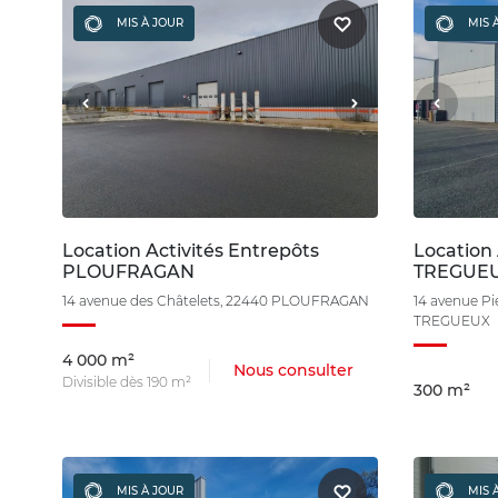
MIS À JOUR
MIS 
Location Activités Entrepôts
Location 
PLOUFRAGAN
TREGUE
14 avenue des Châtelets, 22440 PLOUFRAGAN
14 avenue Pi
TREGUEUX
4 000 m²
Nous consulter
Divisible dès 190 m²
300 m²
MIS À JOUR
MIS 