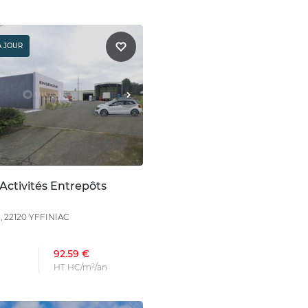
À JOUR
Activités Entrepôts
C
, 22120 YFFINIAC
92.59 €
HT HC/m²/an