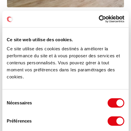
Location Activités Entrepôts TREGUEUX
16 rue Charles Freycinet, 22950 TREGUEUX
Ce site web utilise des cookies.
56.9 €
348 m²
HT HC/m²/an
Ce site utilise des cookies destinés à améliorer la
performance du site et à vous proposer des services et
contenus personnalisés. Vous pouvez gérer à tout
moment vos préférences dans les paramétrages des
MIS À JOUR
cookies.
Sélection
Nécessaires
du
consentement
Préférences