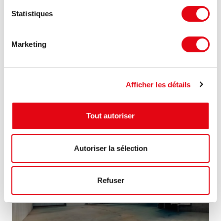
Statistiques
Location Activités Entrepôts BROONS
Marketing
ZA du Châlet, 22250 BROONS
392 m²
À partir de 85 €
Afficher les détails
Divisible dès 196 m²
HT HC/m²/an
Tout autoriser
NOUVEAUTÉ
Autoriser la sélection
Refuser