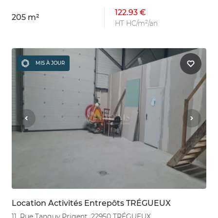
122.93 €
205 m²
HT HC/m²/an
MIS À JOUR
Location Activités Entrepôts TRÉGUEUX
11, Rue Tanguy Prigent, 22950 TRÉGUEUX