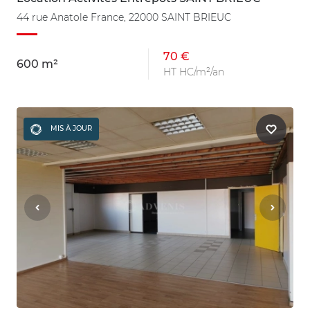
44 rue Anatole France, 22000 SAINT BRIEUC
70 €
600 m²
HT HC/m²/an
MIS À JOUR