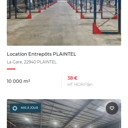
Location Entrepôts PLAINTEL
La Gare, 22940 PLAINTEL
38 €
10 000 m²
HT HC/m²/an
MIS À JOUR