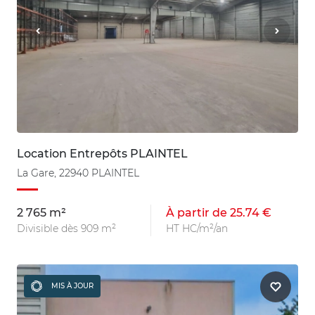
Location Entrepôts PLAINTEL
La Gare, 22940 PLAINTEL
2 765 m²
À partir de 25.74 €
Divisible dès 909 m²
HT HC/m²/an
MIS À JOUR