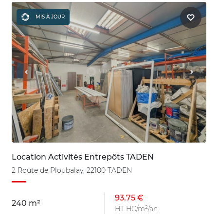
MIS À JOUR
Location Activités Entrepôts TADEN
2 Route de Ploubalay, 22100 TADEN
93.75 €
240 m²
HT HC/m²/an