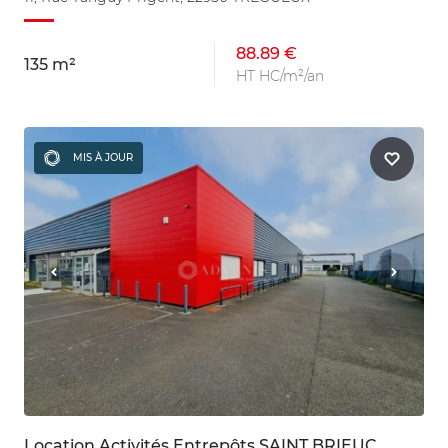
88.89 €
135 m²
HT HC/m²/an
MIS À JOUR
Location Activités Entrepôts SAINT BRIEUC