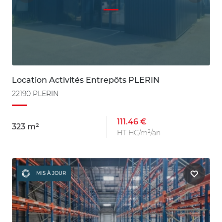
Location Activités Entrepôts PLERIN
22190 PLERIN
111.46 €
323 m²
HT HC/m²/an
MIS À JOUR