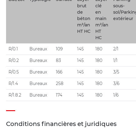
brut
clé
sous-
de
en
sol/Parkin
béton
main
extérieur
m²/an
m²/an
HT HC
HT
HC
R/0.1
Bureaux
109
145
180
2/1
R/0.2
Bureaux
83
145
180
1/1
R/0.5
Bureaux
166
145
180
3/5
R/1.4
Bureaux
258
145
180
3/6
R/1.8.2
Bureaux
174
145
180
1/6
Conditions financières et juridiques