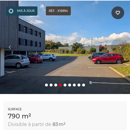
MIS À JOUR
RÉF. : X16994
SURFACE
790 m²
Divisible à partir de
83 m²