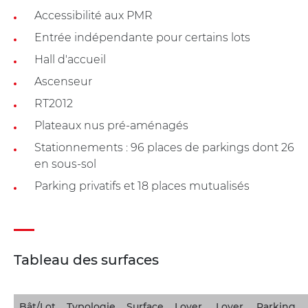
Accessibilité aux PMR
Entrée indépendante pour certains lots
Hall d'accueil
Ascenseur
RT2012
Plateaux nus pré-aménagés
Stationnements : 96 places de parkings dont 26
en sous-sol
Parking privatifs et 18 places mutualisés
Tableau des surfaces
Bât/Lot
Typologie
Surface
Loyer
Loyer
Parking