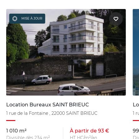
MISE À JOUR
Location Bureaux SAINT BRIEUC
Lo
1 rue de la Fontaine , 22000 SAINT BRIEUC
1 
1 010 m²
À partir de 93 €
99
Divisible dès 234 m²
HT HC/m²/an
Di