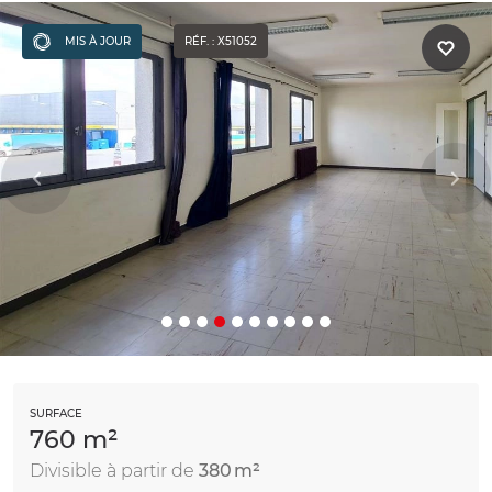
MIS À JOUR
RÉF. : X51052
SURFACE
760 m²
Divisible à partir de
380 m²