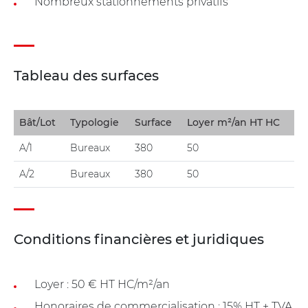
Nombreux stationnements privatifs
Tableau des surfaces
Bât/Lot
Typologie
Surface
Loyer m²/an HT HC
A/1
Bureaux
380
50
A/2
Bureaux
380
50
Conditions financières et juridiques
Loyer : 50 € HT HC/m²/an
Honoraires de commercialisation : 15% HT + TVA