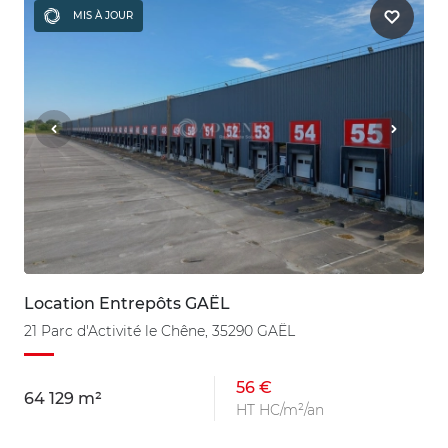
MIS À JOUR
Location Entrepôts GAËL
21 Parc d'Activité le Chêne, 35290 GAËL
56 €
64 129 m²
HT HC/m²/an