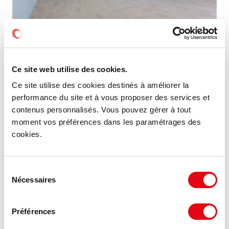
Location Activités Entrepôts SAINT MALO
Ce site web utilise des cookies.
14 Rue du Bois Aurant, 35400 SAINT MALO
Ce site utilise des cookies destinés à améliorer la
performance du site et à vous proposer des services et
1 400 m²
À partir de 102 €
contenus personnalisés. Vous pouvez gérer à tout
Divisible dès 600 m²
HT HC/m²/an
moment vos préférences dans les paramétrages des
cookies.
MIS À JOUR
Sélection
Nécessaires
du
consentement
Préférences