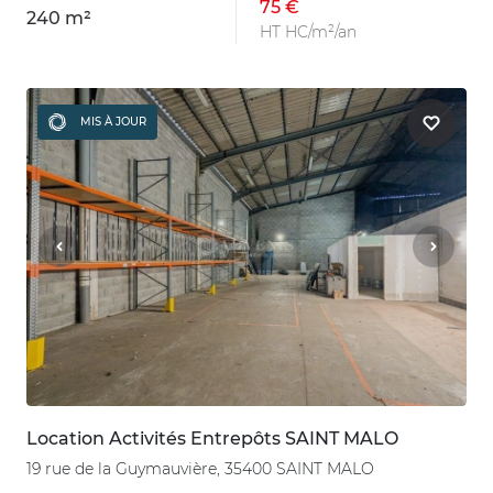
75 €
240 m²
HT HC/m²/an
MIS À JOUR
Location Activités Entrepôts SAINT MALO
19 rue de la Guymauvière, 35400 SAINT MALO