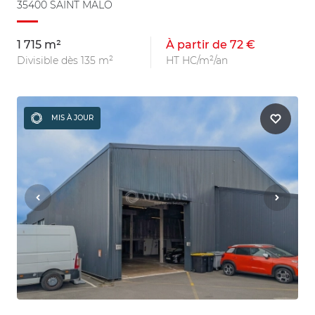
35400 SAINT MALO
1 715 m²
À partir de 72 €
Divisible dès 135 m²
HT HC/m²/an
MIS À JOUR