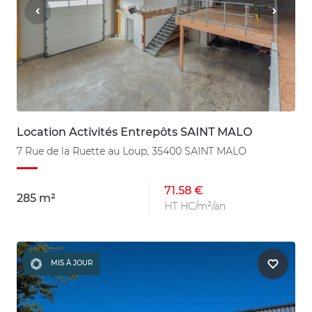
Location Activités Entrepôts SAINT MALO
7 Rue de la Ruette au Loup, 35400 SAINT MALO
71.58 €
285 m²
HT HC/m²/an
MIS À JOUR