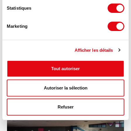
Statistiques
Marketing
Location Activités Entrepôts MONTAUBAN DE
BRETAGNE
Afficher les détails
ZA de la Gautrais, 35360 MONTAUBAN DE BRETAGNE
Tout autoriser
2 766 m²
À partir de 80 €
Divisible dès 280 m²
HT HC/m²/an
Autoriser la sélection
MIS À JOUR
Refuser