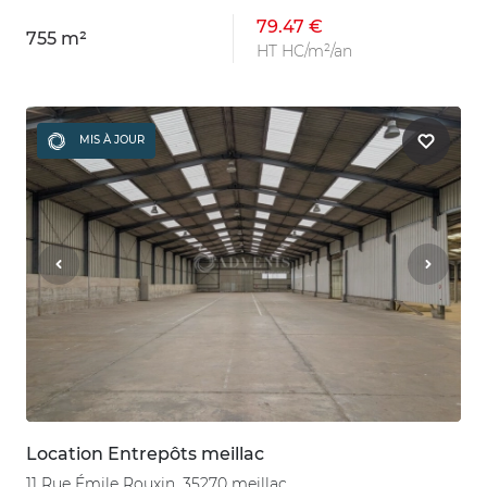
79.47 €
755 m²
HT HC/m²/an
MIS À JOUR
Location Entrepôts meillac
11 Rue Émile Rouxin, 35270 meillac