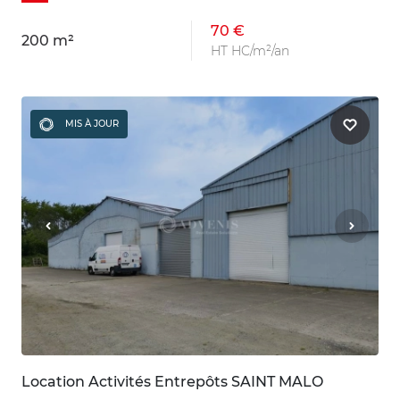
70 €
200 m²
HT HC/m²/an
MIS À JOUR
Location Activités Entrepôts SAINT MALO