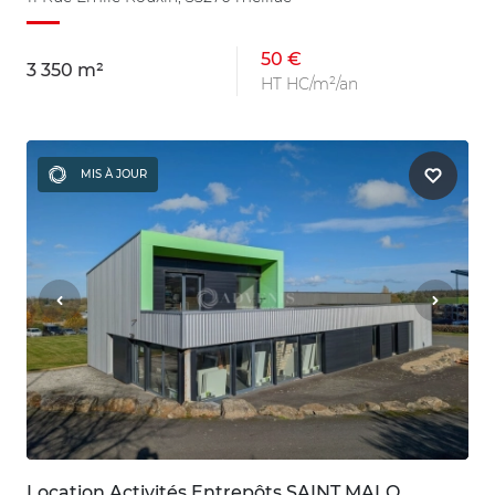
50 €
3 350 m²
HT HC/m²/an
MIS À JOUR
Location Activités Entrepôts SAINT MALO