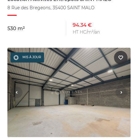
8 Rue des Bregeons, 35400 SAINT MALO
94.34 €
530 m²
HT HC/m²/an
MIS À JOUR