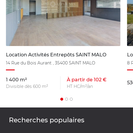
Location Activités Entrepôts SAINT MALO
Lo
14 Rue du Bois Aurant , 35400 SAINT MALO
8 
1 400 m²
À partir de 102 €
53
Divisible dès 600 m²
HT HC/m²/an
Recherches populaires