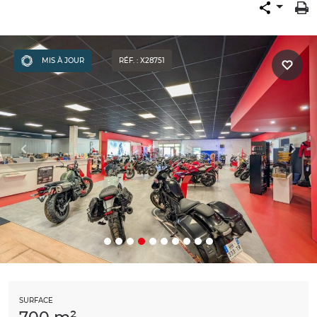
MIS À JOUR
RÉF. : X28751
SURFACE