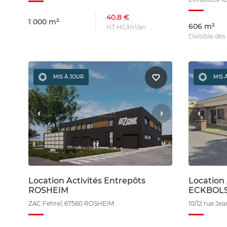
40.8 €
1 000 m²
606 m²
HT HC/m²/an
Divisible dè
MIS À JOUR
MIS 
Location Activités Entrepôts
Location 
ROSHEIM
ECKBOL
ZAC Fehrel, 67560 ROSHEIM
10/12 rue J