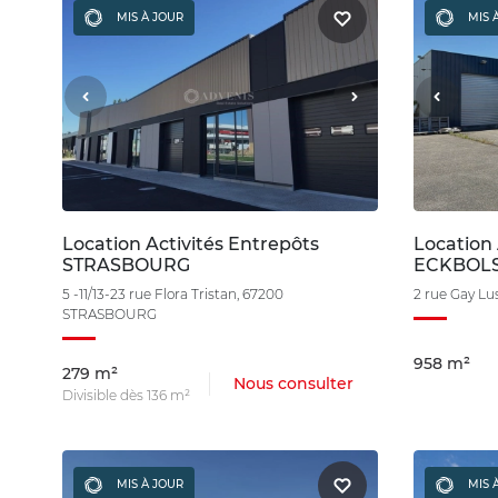
MIS À JOUR
MIS 
Location Activités Entrepôts
Location 
STRASBOURG
ECKBOL
5 -11/13-23 rue Flora Tristan, 67200
2 rue Gay L
STRASBOURG
958 m²
279 m²
Nous consulter
Divisible dès 136 m²
MIS À JOUR
MIS 