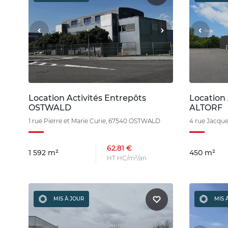
Location Activités Entrepôts
Location 
OSTWALD
ALTORF
1 rue Pierre et Marie Curie, 67540 OSTWALD
4 rue Jacque
62.81 €
1 592 m²
450 m²
HT HC/m²/an
MIS À JOUR
MIS 