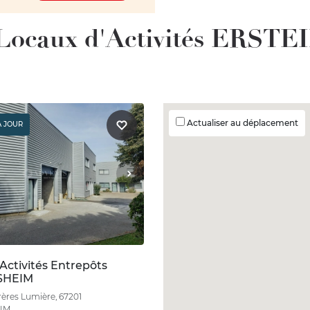
 Locaux d'Activités ERSTEI
Actualiser au déplacement
À JOUR
Activités Entrepôts
SHEIM
rères Lumière, 67201
IM