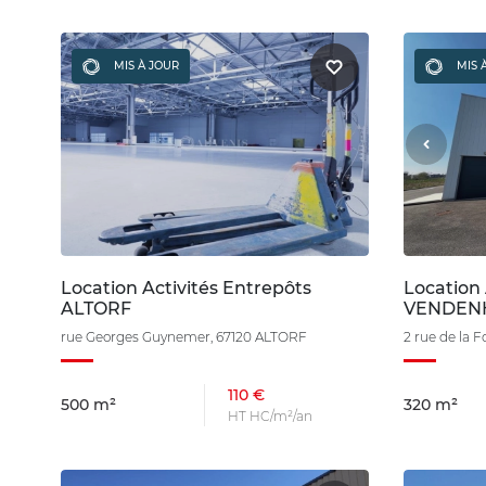
MIS À JOUR
MIS 
Location Activités Entrepôts
Location 
ALTORF
VENDEN
rue Georges Guynemer, 67120 ALTORF
2 rue de la
110 €
500 m²
320 m²
HT HC/m²/an