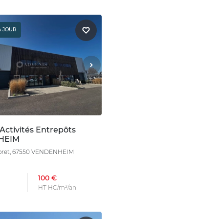
À JOUR
Activités Entrepôts
HEIM
 Foret, 67550 VENDENHEIM
100 €
HT HC/m²/an