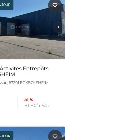
À JOUR
Activités Entrepôts
SHEIM
ussac, 67201 ECKBOLSHEIM
51 €
HT HC/m²/an
À JOUR