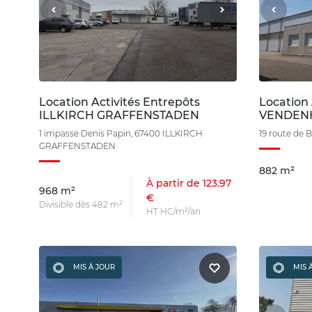
Location Activités Entrepôts
Location 
ILLKIRCH GRAFFENSTADEN
VENDEN
1 impasse Denis Papin, 67400 ILLKIRCH
19 route de
GRAFFENSTADEN
882 m²
À partir de 123.97
968 m²
€
Divisible dès 482 m²
HT HC/m²/an
MIS À JOUR
MIS 