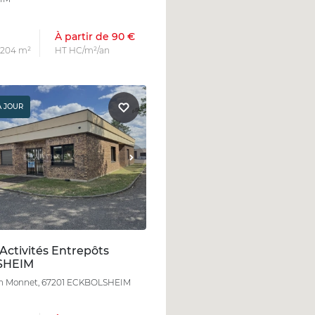
À partir de 90 €
s 204 m²
HT HC/m²/an
À JOUR
Activités Entrepôts
SHEIM
ean Monnet, 67201 ECKBOLSHEIM