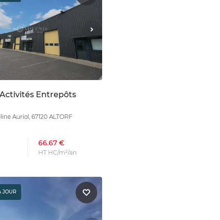
Activités Entrepôts
line Auriol, 67120 ALTORF
66.67 €
HT HC/m²/an
À JOUR