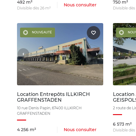
492 m²
750 m²
Nous consulter
Divisible dès 26 m²
Divisible dès
NOUVEAUTÉ
NOU
Location Entrepôts ILLKIRCH
Location 
GRAFFENSTADEN
GEISPOL
10 rue Denis Papin, 67400 ILLKIRCH
2 route de 
GRAFFENSTADEN
6 573 m²
4 256 m²
Nous consulter
Divisible dè