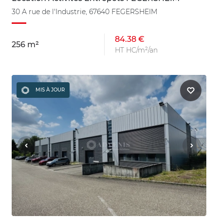
30 A rue de l'Industrie, 67640 FEGERSHEIM
84.38 €
256 m²
HT HC/m²/an
MIS À JOUR