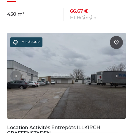
66.67 €
450 m²
HT HC/m²/an
MIS À JOUR
Location Activités Entrepôts ILLKIRCH