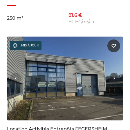
81.6 €
250 m²
HT HC/m²/an
MIS À JOUR
Location Activités Entrepôts FEGERSHEIM