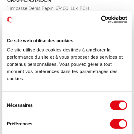
GRAFFENSTADEN
1 impasse Denis Papin, 67400 ILLKIRCH
GRAFFENSTADEN
968 m²
À partir de 123.97 €
Divisible dès 482 m²
HT HC/m²/an
Ce site web utilise des cookies.
Ce site utilise des cookies destinés à améliorer la
performance du site et à vous proposer des services et
MIS À JOUR
contenus personnalisés. Vous pouvez gérer à tout
moment vos préférences dans les paramétrages des
cookies.
Sélection
Nécessaires
du
consentement
Préférences