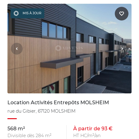
MIS À JOUR
Location Activités Entrepôts MOLSHEIM
rue du Gibier, 67120 MOLSHEIM
568 m²
À partir de 93 €
Divisible dès 284 m²
HT HC/m²/an