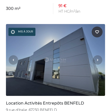
91 €
300 m²
HT HC/m²/an
MIS À JOUR
Location Activités Entrepôts BENFELD
9 rue d'Italie, 67230 BENFELD