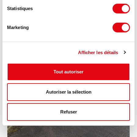
Statistiques
Location Activités Entrepôts VENDENHEIM
19 route de Brumath, 67550 VENDENHEIM
Marketing
882 m²
Nous consulter
Afficher les détails
MIS À JOUR
Tout autoriser
Autoriser la sélection
Refuser