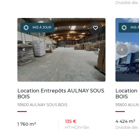
Divisible dès
MIS À JOUR
MIS 
Location Entrepôts AULNAY SOUS
Location
BOIS
BOIS
93600 AULNAY SOUS BOIS
93600 AULN
135 €
4 424 m²
1 760 m²
HT HC/m²/an
Divisible dè