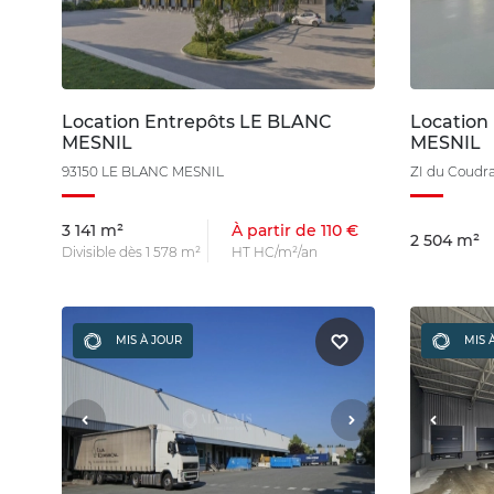
Location Entrepôts LE BLANC
Location
MESNIL
MESNIL
93150 LE BLANC MESNIL
ZI du Coudr
3 141 m²
À partir de 110 €
2 504 m²
Divisible dès 1 578 m²
HT HC/m²/an
MIS À JOUR
MIS 