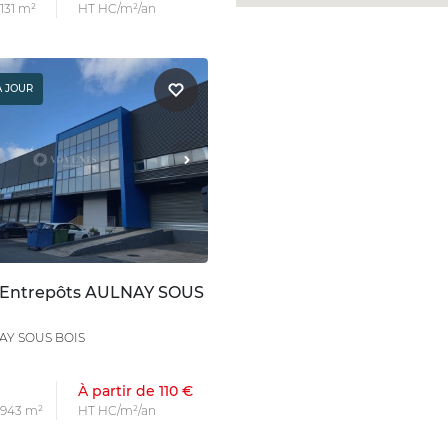
 131 m²
HT HC/m²/an
À JOUR
 Entrepôts AULNAY SOUS
AY SOUS BOIS
À partir de 110 €
s 943 m²
HT HC/m²/an