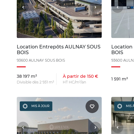
Location Entrepôts AULNAY SOUS
Location
BOIS
BOIS
93600 AULNAY SOUS BOIS
93600 AULN
38 197 m²
À partir de 150 €
1 591 m²
Divisible dès 2 931 m²
HT HC/m²/an
MIS À JOUR
MIS 