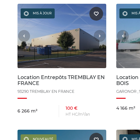
MIS À JOUR
MIS 
Location Entrepôts TREMBLAY EN
Location
FRANCE
BOIS
93290 TREMBLAY EN FRANCE
GARONOR , 
100 €
4 166 m²
6 266 m²
HT HC/m²/an
NOUVEAUTÉ
MIS 