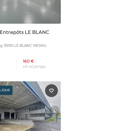
 Entrepôts LE BLANC
ay, 93150 LE BLANC MESNIL
160 €
HT HC/m²/an
À JOUR