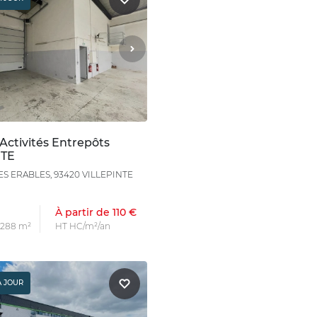
Activités Entrepôts
NTE
ES ERABLES, 93420 VILLEPINTE
À partir de 110 €
s 288 m²
HT HC/m²/an
À JOUR