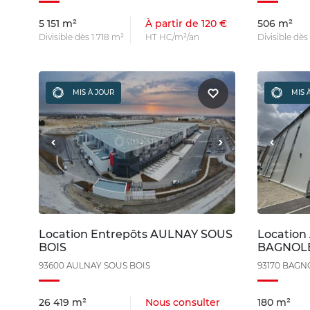
5 151 m²
À partir de 120 €
506 m²
Divisible dès 1 718 m²
HT HC/m²/an
Divisible dès
MIS À JOUR
MIS 
Location Entrepôts AULNAY SOUS
Location 
BOIS
BAGNOL
93600 AULNAY SOUS BOIS
93170 BAGN
26 419 m²
Nous consulter
180 m²