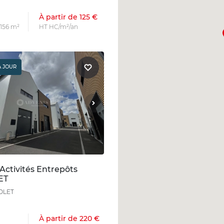
À partir de 125 €
 156 m²
HT HC/m²/an
À JOUR
Activités Entrepôts
ET
OLET
À partir de 220 €