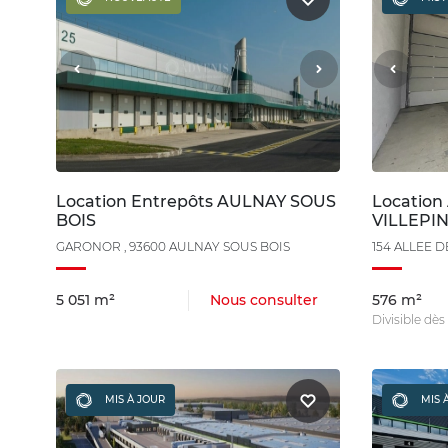
Location Entrepôts AULNAY SOUS
Location 
BOIS
VILLEPI
GARONOR , 93600 AULNAY SOUS BOIS
154 ALLEE D
5 051 m²
Nous consulter
576 m²
Divisible dè
MIS À JOUR
MIS 