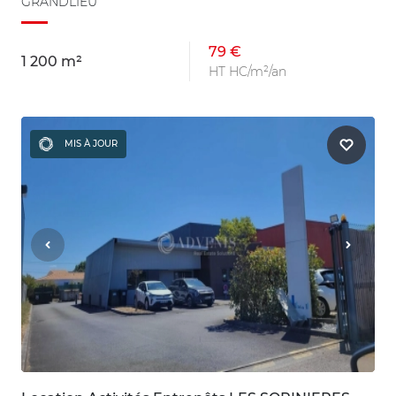
GRANDLIEU
79 €
1 200 m²
HT HC/m²/an
MIS À JOUR