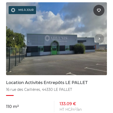
MIS À JOUR
Location Activités Entrepôts LE PALLET
16 rue des Caillières, 44330 LE PALLET
133.09 €
110 m²
HT HC/m²/an