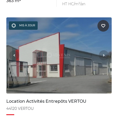
363 m²
HT HC/m²/an
MIS À JOUR
Location Activités Entrepôts VERTOU
44120 VERTOU