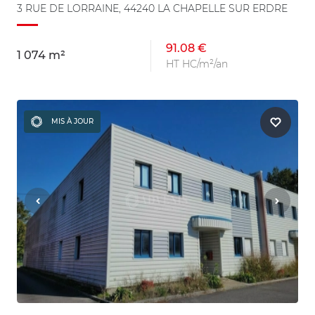
3 RUE DE LORRAINE, 44240 LA CHAPELLE SUR ERDRE
91.08 €
1 074 m²
HT HC/m²/an
MIS À JOUR