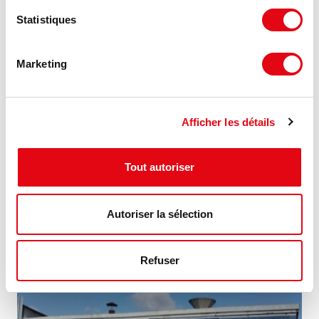
Statistiques
Marketing
Location Activités Entrepôts SAINT AIGNAN
GRANDLIEU
Afficher les détails
44860 SAINT AIGNAN GRANDLIEU
Tout autoriser
2 700 m²
Nous consulter
Divisible dès 460 m²
Autoriser la sélection
MIS À JOUR
Refuser