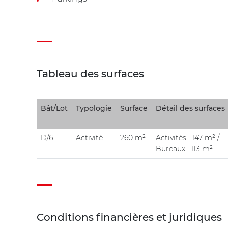
Tableau des surfaces
Bât/Lot
Typologie
Surface
Détail des surfaces
D/6
Activité
260 m²
Activités : 147 m² /
Bureaux : 113 m²
Conditions financières et juridiques