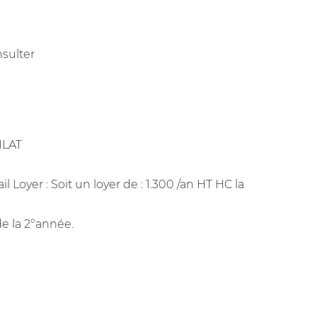
sulter
 ILAT
 Loyer : Soit un loyer de : 1.300 /an HT HC la
 de la 2°année.