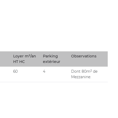
Loyer m²/an
Parking
Observations
HT HC
extérieur
60
4
Dont 80m² de
Mezzanine.