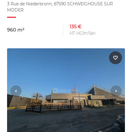
3 Rue de Niederbronn, 67590 SCHWEIGHOUSE SUR
MODER
135 €
960 m²
HT HC/m²/an