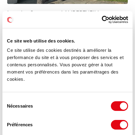
Location Commerces LAMPERTHEIM
8 rue du Chemin de Fer, 67450 LAMPERTHEIM
132.53 €
Ce site web utilise des cookies.
830 m²
HT HC/m²/an
Ce site utilise des cookies destinés à améliorer la
performance du site et à vous proposer des services et
contenus personnalisés. Vous pouvez gérer à tout
moment vos préférences dans les paramétrages des
cookies.
Sélection
Nécessaires
du
consentement
Préférences