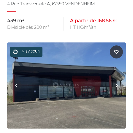
4 Rue Transversale A, 67550 VENDENHEIM
439 m²
À partir de 168.56 €
Divisible dès 200 m²
HT HC/m²/an
MIS À JOUR