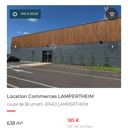
MIS À JOUR
Location Commerces LAMPERTHEIM
route de Brumath, 67450 LAMPERTHEIM
185 €
638 m²
HT HC/m²/an