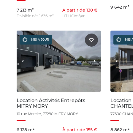
9 642 m²
7 213 m²
À partir de 130 €
Divisible dès 1 636 m²
HT HC/m²/an
MIS À JOUR
MIS 
Location Activités Entrepôts
Location 
MITRY MORY
CHANTEL
10 rue Mercier, 77290 MITRY MORY
77600 CHAN
6 128 m²
À partir de 155 €
8 862 m²