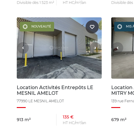
Divisible dès 1 523 m²
HT HC/m²/an
Divisible dès
NOUVEAUTÉ
MIS 
Location Activités Entrepôts LE
Location 
MESNIL AMELOT
MITRY M
77990 LE MESNIL AMELOT
139 rue Fer
135 €
913 m²
679 m²
HT HC/m²/an