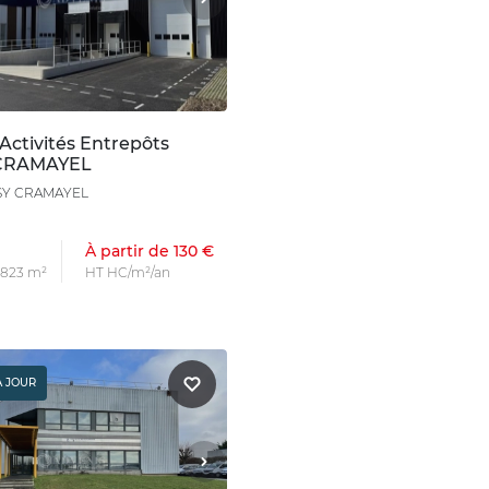
Activités Entrepôts
CRAMAYEL
SY CRAMAYEL
À partir de 130 €
s 823 m²
HT HC/m²/an
À JOUR