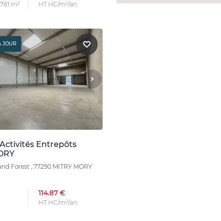
 781 m²
HT HC/m²/an
À JOUR
Activités Entrepôts
ORY
nand Forest , 77290 MITRY MORY
114.87 €
HT HC/m²/an