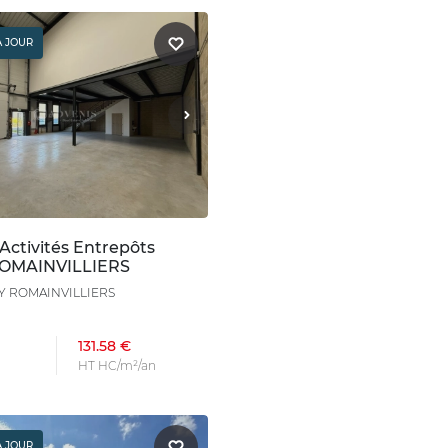
À JOUR
Activités Entrepôts
ROMAINVILLIERS
LY ROMAINVILLIERS
131.58 €
HT HC/m²/an
À JOUR