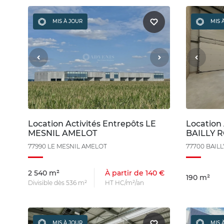
MIS À JOUR
MIS 
Location Activités Entrepôts LE
Location 
MESNIL AMELOT
BAILLY 
77990 LE MESNIL AMELOT
77700 BAIL
2 540 m²
À partir de 140 €
190 m²
Divisible dès 536 m²
HT HC/m²/an
MIS À JOUR
MIS 