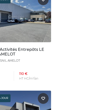
Activités Entrepôts LE
AMELOT
ESNIL AMELOT
110 €
HT HC/m²/an
À JOUR