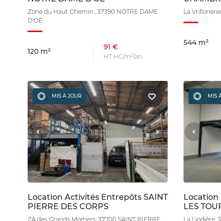
Zone du Haut Chemin , 37390 NOTRE DAME
La Vrillone
D'OÉ
544 m²
91 €
120 m²
HT HC/m²/an
MIS À JOUR
MIS 
Location Activités Entrepôts SAINT
Location
PIERRE DES CORPS
LES TOU
ZA des Grands Mortiers, 37700 SAINT PIERRE
La Liodière