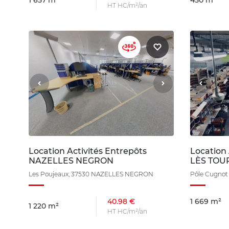
1 657 m²
450 m²
HT HC/m²/an
Location Activités Entrepôts
Location
NAZELLES NEGRON
LÈS TOU
Les Poujeaux, 37530 NAZELLES NEGRON
Pôle Cugnot
40.98 €
1 669 m²
1 220 m²
HT HC/m²/an