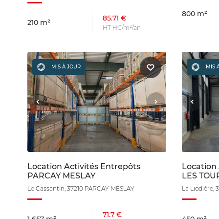
800 m²
85.71 €
210 m²
HT HC/m²/an
MIS À JOUR
MIS 
Location Activités Entrepôts
Location
PARCAY MESLAY
LES TOU
Le Cassantin, 37210 PARCAY MESLAY
La Liodière
71.7 €