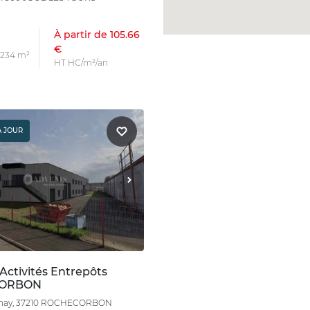
À partir de 105.66
€
s 234 m²
HT HC/m²/an
À JOUR
Activités Entrepôts
ORBON
enay, 37210 ROCHECORBON