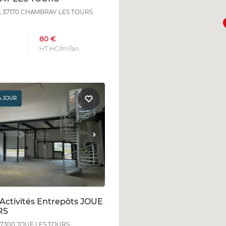
rie, 37170 CHAMBRAY LES TOURS
80 €
HT HC/m²/an
À JOUR
 Activités Entrepôts JOUE
RS
, 37300 JOUE LES TOURS