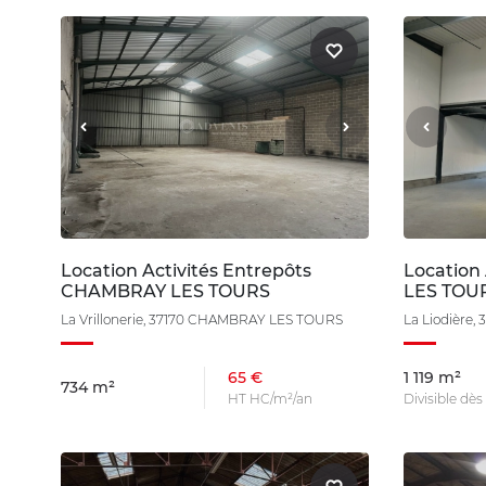
Location Activités Entrepôts
Location
CHAMBRAY LES TOURS
LES TOU
La Vrillonerie, 37170 CHAMBRAY LES TOURS
La Liodière
65 €
1 119 m²
734 m²
HT HC/m²/an
Divisible dè