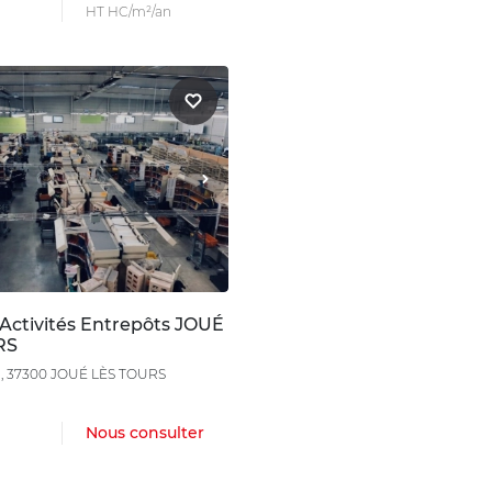
HT HC/m²/an
 Activités Entrepôts JOUÉ
RS
 , 37300 JOUÉ LÈS TOURS
Nous consulter