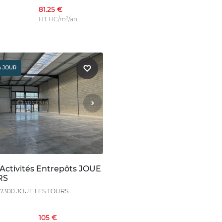
81.25 €
HT HC/m²/an
À JOUR
 Activités Entrepôts JOUE
RS
, 37300 JOUE LES TOURS
105 €