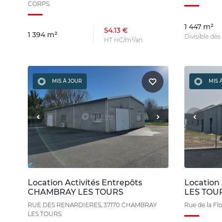
CORPS
1 447 m²
54.13 €
1 394 m²
Divisible dè
HT HC/m²/an
MIS À JOUR
MIS 
Location Activités Entrepôts
Location
CHAMBRAY LES TOURS
LES TOU
RUE DES RENARDIERES, 37170 CHAMBRAY
Rue de la Fl
LES TOURS