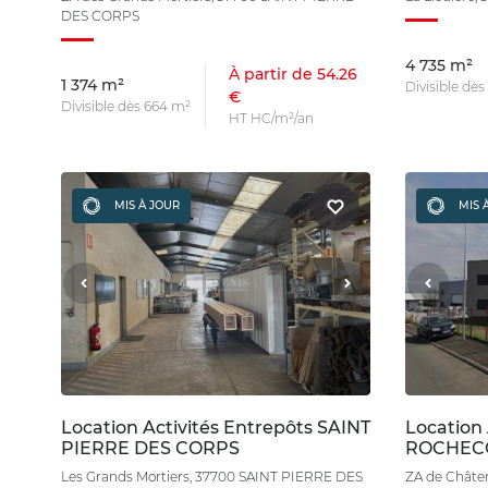
DES CORPS
4 735 m²
À partir de 54.26
1 374 m²
Divisible dè
€
Divisible dès 664 m²
HT HC/m²/an
MIS À JOUR
MIS 
Location Activités Entrepôts SAINT
Location 
PIERRE DES CORPS
ROCHEC
Les Grands Mortiers, 37700 SAINT PIERRE DES
ZA de Chât