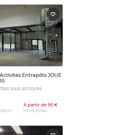
 Activités Entrepôts JOUE
RS
, 37300 JOUE LES TOURS
À partir de 95 €
s 299 m²
HT HC/m²/an