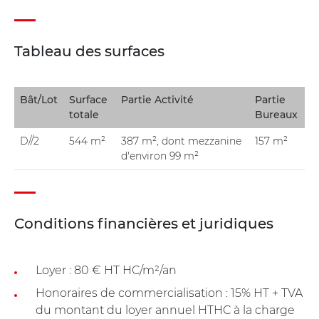
Tableau des surfaces
Bât/Lot
Surface
Partie Activité
Partie
totale
Bureaux
D//2
544 m²
387 m², dont mezzanine
157 m²
d'environ 99 m²
Conditions financières et juridiques
Loyer : 80 € HT HC/m²/an
Honoraires de commercialisation : 15% HT + TVA
du montant du loyer annuel HTHC à la charge