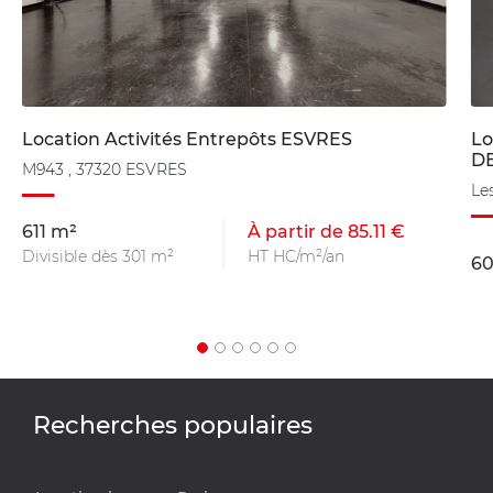
Location Activités Entrepôts ESVRES
Lo
D
M943 , 37320 ESVRES
Le
611 m²
À partir de 85.11 €
Divisible dès 301 m²
HT HC/m²/an
60
Recherches populaires