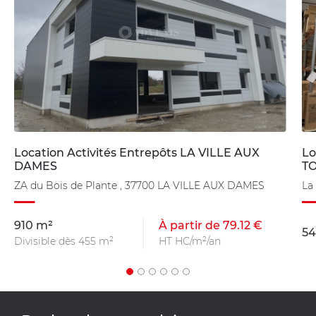
Location Activités Entrepôts LA VILLE AUX
Lo
DAMES
T
ZA du Bois de Plante , 37700 LA VILLE AUX DAMES
La
910 m²
À partir de 79.12 €
54
Divisible dès 455 m²
HT HC/m²/an