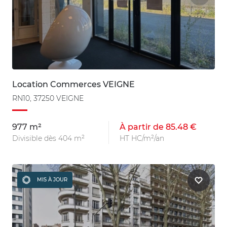
Location Commerces VEIGNE
RN10, 37250 VEIGNE
977 m²
À partir de 85.48 €
Divisible dès 404 m²
HT HC/m²/an
MIS À JOUR