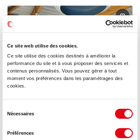
Ce site web utilise des cookies.
Ce site utilise des cookies destinés à améliorer la
performance du site et à vous proposer des services et
contenus personnalisés. Vous pouvez gérer à tout
moment vos préférences dans les paramétrages des
cookies.
Location Commerces CHAMBRAY LES TOURS
Sélection
Nécessaires
Avenue de la République , 37170 CHAMBRAY LES TOURS
du
consentement
108.17 €
Préférences
280 m²
HT HC/m²/an