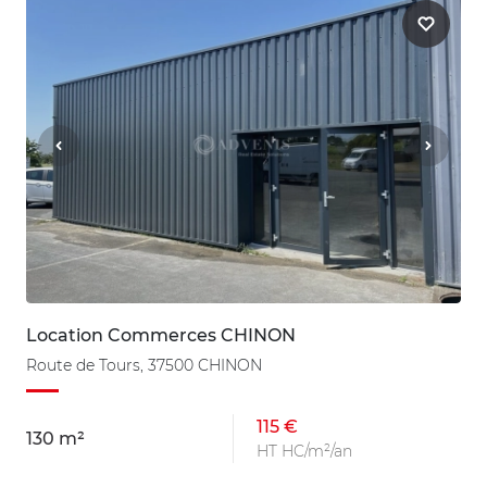
Location Commerces CHINON
Route de Tours, 37500 CHINON
115 €
130 m²
HT HC/m²/an