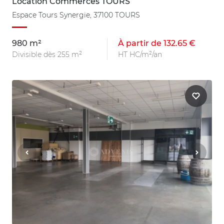
Location Commerces TOURS
Espace Tours Synergie, 37100 TOURS
980 m²
À partir de 132.65 €
Divisible dès 255 m²
HT HC/m²/an