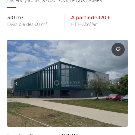
Les Fougerolles, 37700 LA VILLE AUX DAMES
310 m²
À partir de 120 €
Divisible dès 60 m²
HT HC/m²/an