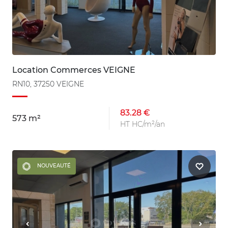
Location Commerces VEIGNE
RN10, 37250 VEIGNE
83.28 €
573 m²
HT HC/m²/an
NOUVEAUTÉ