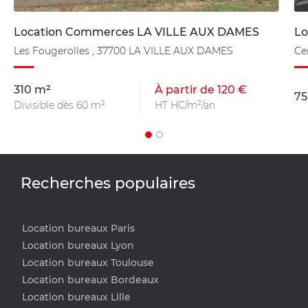
Location Commerces LA VILLE AUX DAMES
Lo
Les Fougerolles , 37700 LA VILLE AUX DAMES
Ce
310 m²
À partir de 120 €
75
Divisible dès 60 m²
HT HC/m²/an
Recherches populaires
Location bureaux Paris
Location bureaux Lyon
Location bureaux Toulouse
Location bureaux Bordeaux
Location bureaux Lille