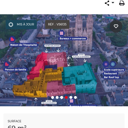
MIS À JOUR
RÉF. : V56135
SURFACE