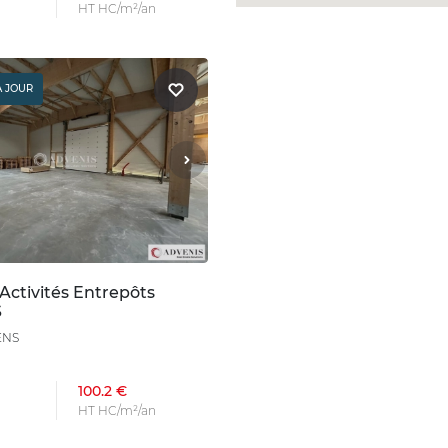
HT HC/m²/an
À JOUR
Activités Entrepôts
S
ENS
100.2 €
HT HC/m²/an