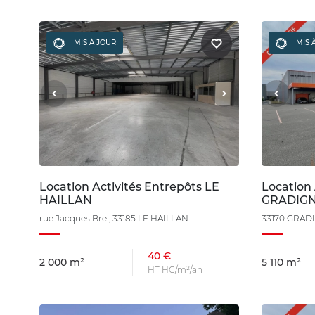
MIS À JOUR
MIS 
Location Activités Entrepôts LE
Location 
HAILLAN
GRADIG
rue Jacques Brel, 33185 LE HAILLAN
33170 GRAD
40 €
2 000 m²
5 110 m²
HT HC/m²/an