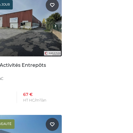
À JOUR
Activités Entrepôts
AC
67 €
HT HC/m²/an
VEAUTÉ