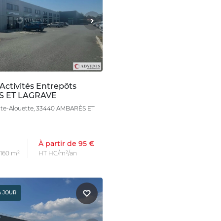
Activités Entrepôts
 ET LAGRAVE
te-Alouette, 33440 AMBARÈS ET
À partir de 95 €
 160 m²
HT HC/m²/an
À JOUR