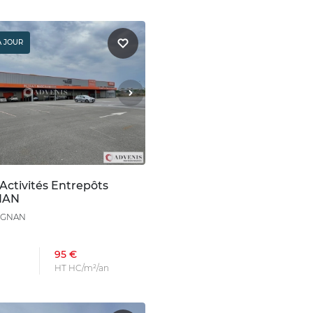
À JOUR
Activités Entrepôts
NAN
IGNAN
95 €
HT HC/m²/an