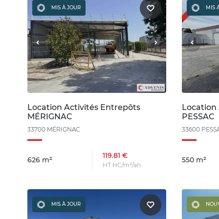
MIS À JOUR
MIS 
Location Activités Entrepôts
Location 
MÉRIGNAC
PESSAC
33700 MÉRIGNAC
33600 PESS
119.81 €
626 m²
550 m²
HT HC/m²/an
MIS À JOUR
NOU