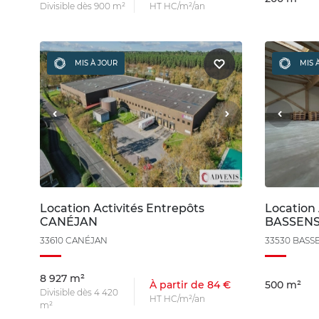
Divisible dès 900 m²
HT HC/m²/an
MIS À JOUR
MIS 
Location Activités Entrepôts
Location 
CANÉJAN
BASSEN
33610 CANÉJAN
33530 BASS
8 927 m²
À partir de 84 €
500 m²
Divisible dès 4 420
HT HC/m²/an
m²