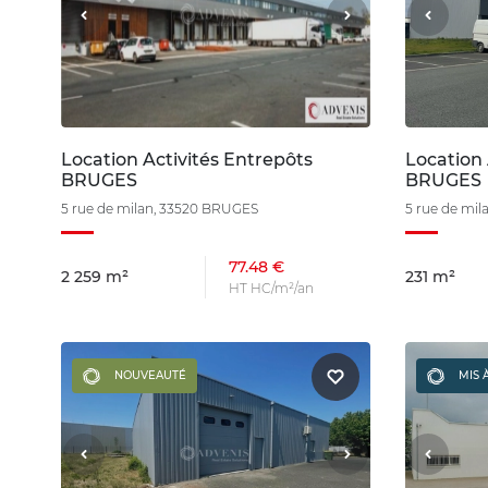
Location Activités Entrepôts
Location 
BRUGES
BRUGES
5 rue de milan, 33520 BRUGES
5 rue de mi
77.48 €
2 259 m²
231 m²
HT HC/m²/an
NOUVEAUTÉ
MIS 