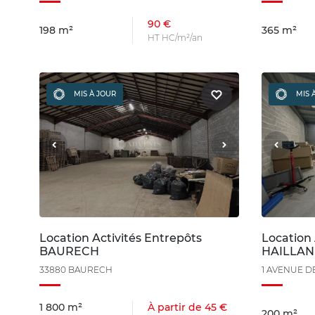
90 €
198 m²
365 m²
HT HC/m²/an
MIS À JOUR
MIS 
Location Activités Entrepôts
Location 
BAURECH
HAILLAN
33880 BAURECH
1 AVENUE D
1 800 m²
À partir de 45 €
200 m²