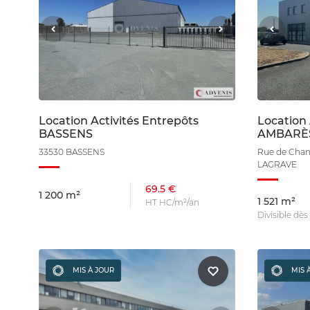
Location Activités Entrepôts
Location 
BASSENS
AMBARÈS
33530 BASSENS
Rue de Chan
LAGRAVE
69.5 €
1 200 m²
1 521 m²
HT HC/m²/an
Divisible dès
MIS À JOUR
MIS 