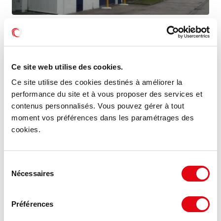
Location Entrepôts GONDREVILLE
54840 GONDREVILLE
Ce site web utilise des cookies.
4 058 m²
À partir de 45 €
Divisible dès 1 725 m²
HT HC/m²/an
Ce site utilise des cookies destinés à améliorer la
performance du site et à vous proposer des services et
contenus personnalisés. Vous pouvez gérer à tout
moment vos préférences dans les paramétrages des
cookies.
Sélection
Nécessaires
du
consentement
Préférences