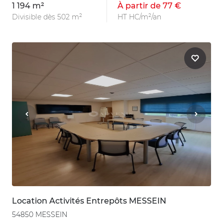
1 194 m²
À partir de 77 €
Divisible dès 502 m²
HT HC/m²/an
Location Activités Entrepôts MESSEIN
54850 MESSEIN