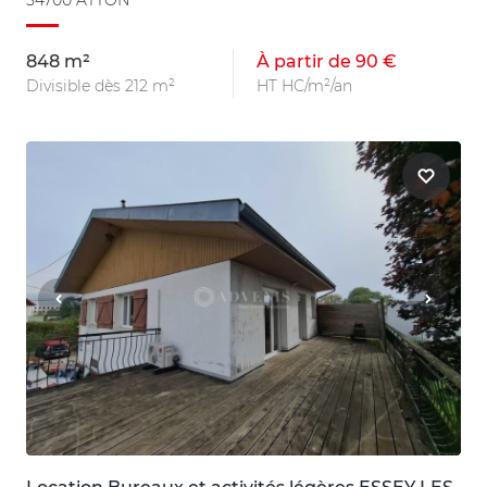
848 m²
À partir de 90 €
Divisible dès 212 m²
HT HC/m²/an