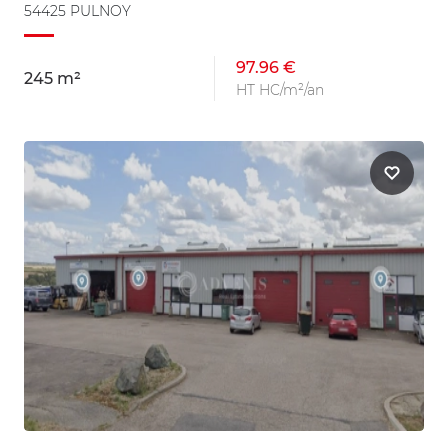
54425 PULNOY
97.96 €
245 m²
HT HC/m²/an