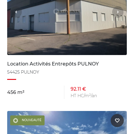
Location Activités Entrepôts PULNOY
54425 PULNOY
92.11 €
456 m²
HT HC/m²/an
NOUVEAUTÉ