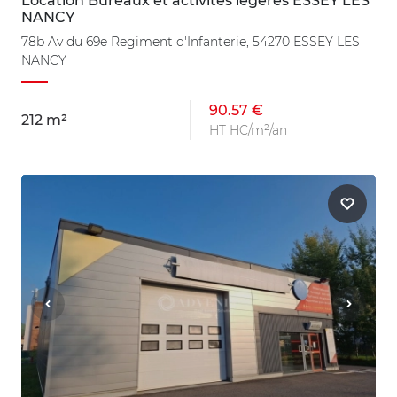
Location Bureaux et activités légères ESSEY LES
NANCY
78b Av du 69e Regiment d'Infanterie, 54270 ESSEY LES
NANCY
90.57 €
212 m²
HT HC/m²/an