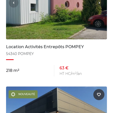
Location Activités Entrepôts POMPEY
54340 POMPEY
63 €
218 m²
HT HC/m²/an
NOUVEAUTÉ