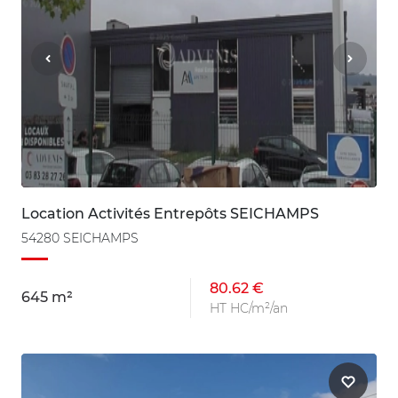
Location Activités Entrepôts SEICHAMPS
54280 SEICHAMPS
80.62 €
645 m²
HT HC/m²/an