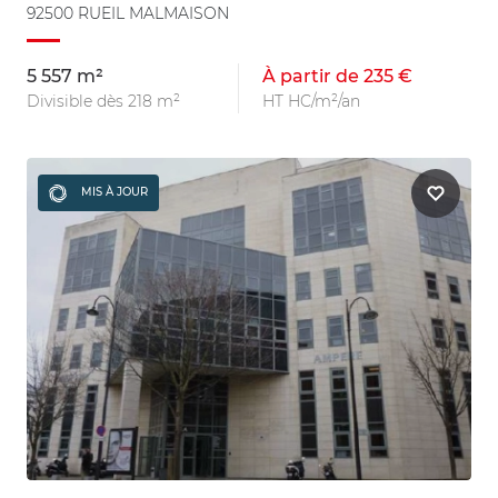
92500 RUEIL MALMAISON
5 557 m²
À partir de 235 €
Divisible dès 218 m²
HT HC/m²/an
MIS À JOUR