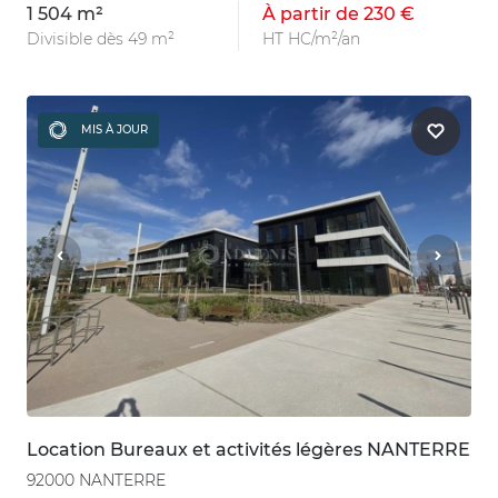
1 504 m²
À partir de 230 €
Divisible dès 49 m²
HT HC/m²/an
MIS À JOUR
Location Bureaux et activités légères NANTERRE
92000 NANTERRE