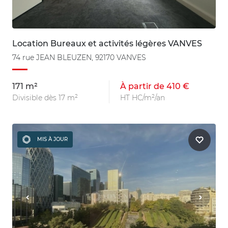
Location Bureaux et activités légères VANVES
74 rue JEAN BLEUZEN, 92170 VANVES
171 m²
À partir de 410 €
Divisible dès 17 m²
HT HC/m²/an
MIS À JOUR