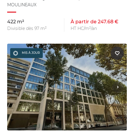
MOULINEAUX
422 m²
À partir de 247.68 €
Divisible dès 97 m²
HT HC/m²/an
MIS À JOUR