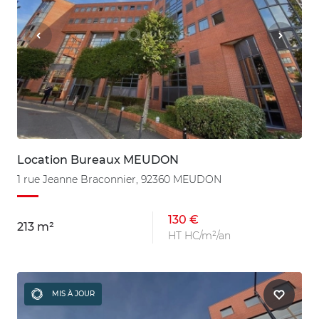
Location Bureaux MEUDON
1 rue Jeanne Braconnier, 92360 MEUDON
130 €
213 m²
HT HC/m²/an
MIS À JOUR