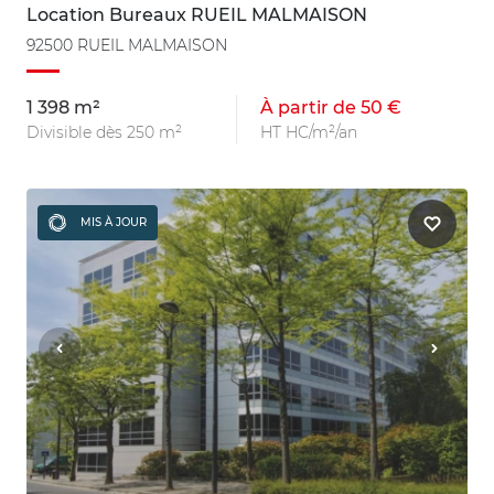
Location Bureaux RUEIL MALMAISON
92500 RUEIL MALMAISON
1 398 m²
À partir de 50 €
Divisible dès 250 m²
HT HC/m²/an
MIS À JOUR