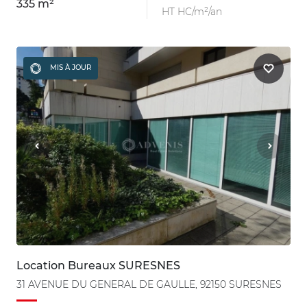
335 m²
HT HC/m²/an
MIS À JOUR
Location Bureaux SURESNES
31 AVENUE DU GENERAL DE GAULLE, 92150 SURESNES