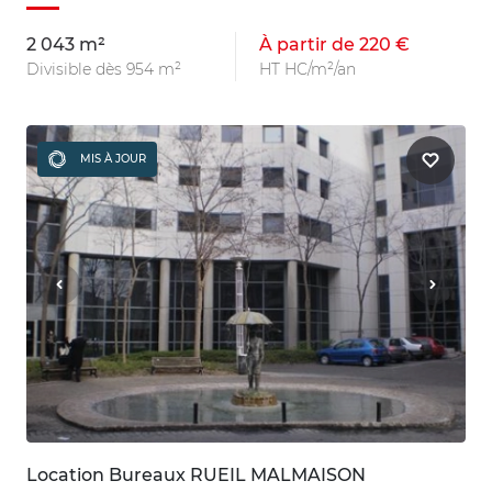
2 043 m²
À partir de 220 €
Divisible dès 954 m²
HT HC/m²/an
MIS À JOUR
Location Bureaux RUEIL MALMAISON