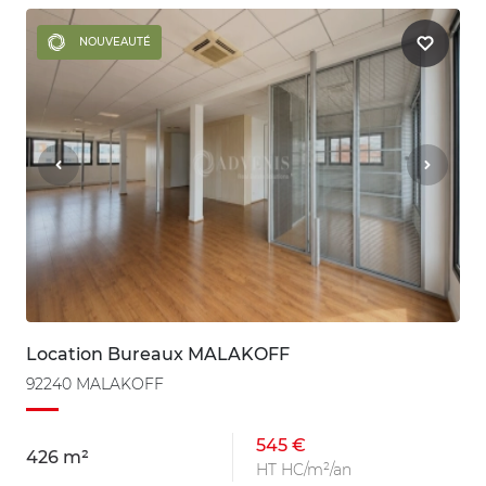
NOUVEAUTÉ
Location Bureaux MALAKOFF
92240 MALAKOFF
545 €
426 m²
HT HC/m²/an