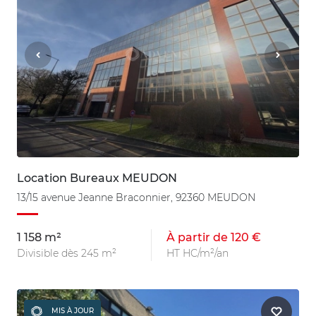
Location Bureaux MEUDON
13/15 avenue Jeanne Braconnier, 92360 MEUDON
1 158 m²
À partir de 120 €
Divisible dès 245 m²
HT HC/m²/an
MIS À JOUR