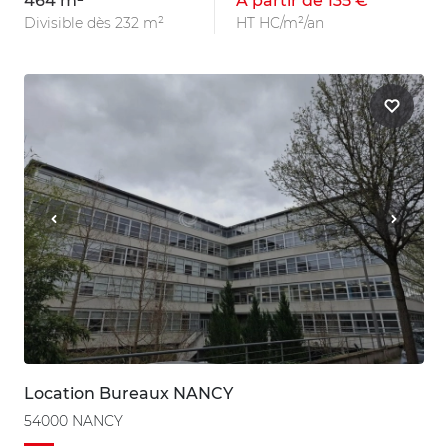
464 m²
À partir de 135 €
Divisible dès 232 m²
HT HC/m²/an
Location Bureaux NANCY
54000 NANCY