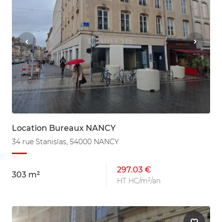
Location Bureaux NANCY
34 rue Stanislas, 54000 NANCY
297.03 €
303 m²
HT HC/m²/an