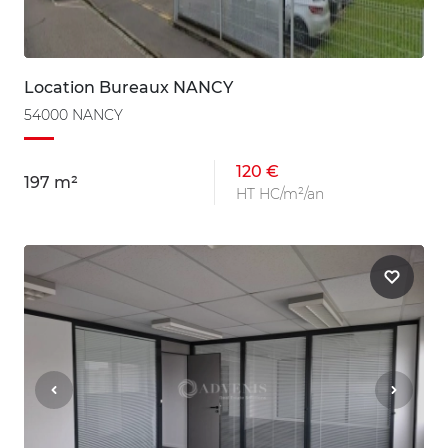
Location Bureaux NANCY
54000 NANCY
120 €
197 m²
HT HC/m²/an