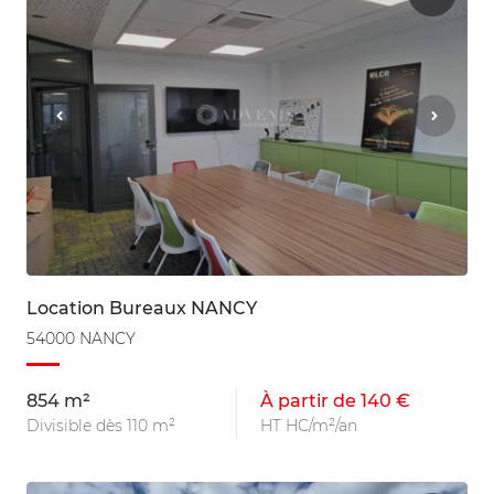
Location Bureaux NANCY
54000 NANCY
854 m²
À partir de 140 €
Divisible dès 110 m²
HT HC/m²/an