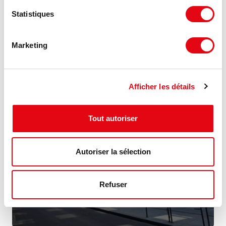
Location Bureaux NANCY
Statistiques
54000 NANCY
278 €
Marketing
120 m²
HT HC/m²/an
Afficher les détails
Tout autoriser
Autoriser la sélection
Refuser