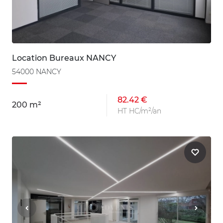
Location Bureaux NANCY
54000 NANCY
82.42 €
200 m²
HT HC/m²/an