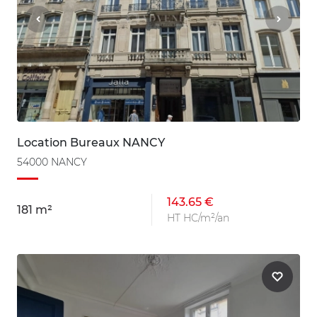
Location Bureaux NANCY
54000 NANCY
143.65 €
181 m²
HT HC/m²/an