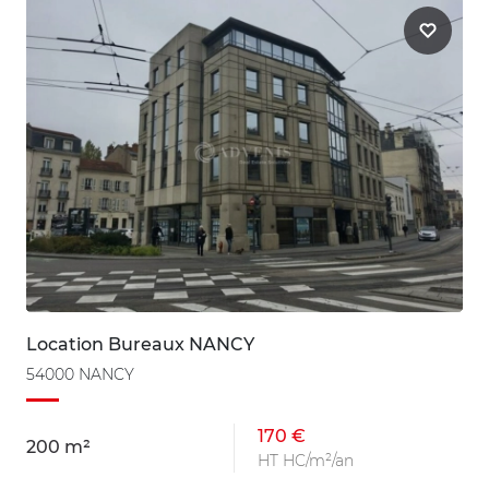
Location Bureaux NANCY
54000 NANCY
170 €
200 m²
HT HC/m²/an