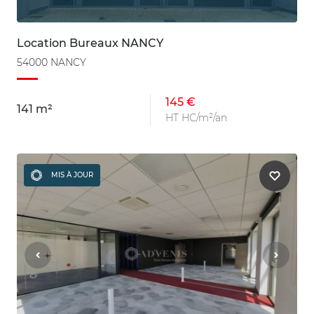
Location Bureaux NANCY
54000 NANCY
145 €
141 m²
HT HC/m²/an
MIS À JOUR