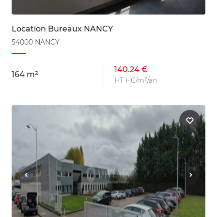
Location Bureaux NANCY
54000 NANCY
140.24 €
164 m²
HT HC/m²/an