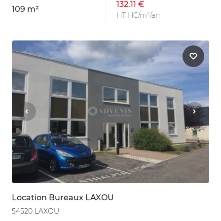
132.11 €
109 m²
HT HC/m²/an
Location Bureaux LAXOU
54520 LAXOU