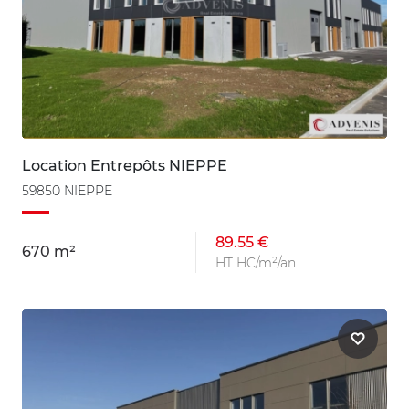
Location Entrepôts NIEPPE
59850 NIEPPE
89.55 €
670 m²
HT HC/m²/an