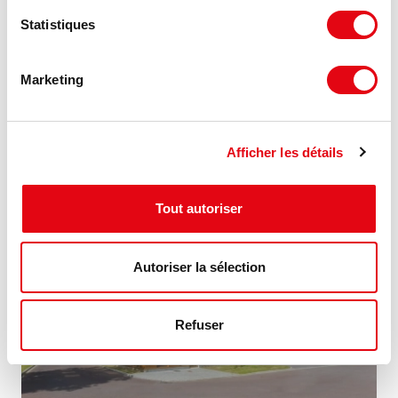
Statistiques
Location Activités Entrepôts MARCQ EN
BAROEUL
Marketing
59700 MARCQ EN BAROEUL
141.34 €
849 m²
Afficher les détails
HT HC/m²/an
Tout autoriser
MIS À JOUR
Autoriser la sélection
Refuser