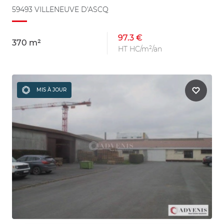
59493 VILLENEUVE D'ASCQ
97.3 €
370 m²
HT HC/m²/an
MIS À JOUR