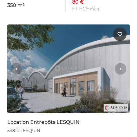
80 €
350 m²
HT HC/m²/an
Location Entrepôts LESQUIN
59810 LESQUIN