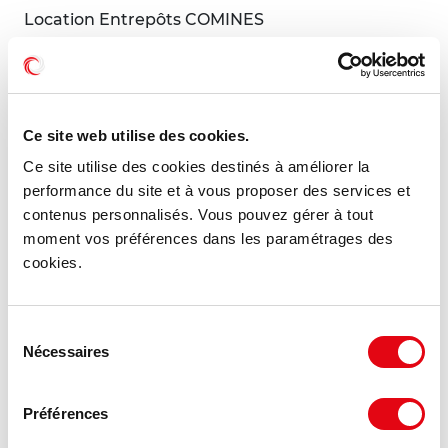
Location Entrepôts COMINES
59560 COMINES
30 €
980 m²
HT HC/m²/an
Ce site web utilise des cookies.
Ce site utilise des cookies destinés à améliorer la
performance du site et à vous proposer des services et
MIS À JOUR
contenus personnalisés. Vous pouvez gérer à tout
moment vos préférences dans les paramétrages des
cookies.
Sélection
Nécessaires
du
consentement
Préférences