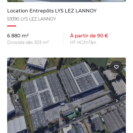
Location Entrepôts LYS LEZ LANNOY
59390 LYS LEZ LANNOY
6 880 m²
À partir de 90 €
Divisible dès 303 m²
HT HC/m²/an