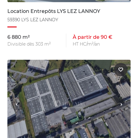
Location Entrepôts LYS LEZ LANNOY
59390 LYS LEZ LANNOY
6 880 m²
À partir de 90 €
Divisible dès 303 m²
HT HC/m²/an