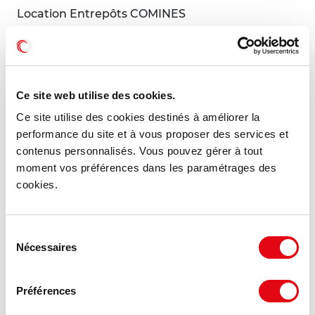
Location Entrepôts COMINES
59560 COMINES
30 €
980 m²
HT HC/m²/an
Ce site web utilise des cookies.
Ce site utilise des cookies destinés à améliorer la
performance du site et à vous proposer des services et
MIS À JOUR
contenus personnalisés. Vous pouvez gérer à tout
moment vos préférences dans les paramétrages des
cookies.
Sélection
Nécessaires
du
consentement
Préférences