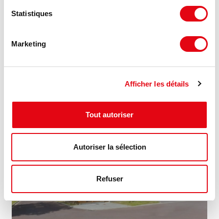
Statistiques
Location Activités Entrepôts MARCQ EN
BAROEUL
Marketing
59700 MARCQ EN BAROEUL
141.34 €
849 m²
Afficher les détails
HT HC/m²/an
Tout autoriser
MIS À JOUR
Autoriser la sélection
Refuser