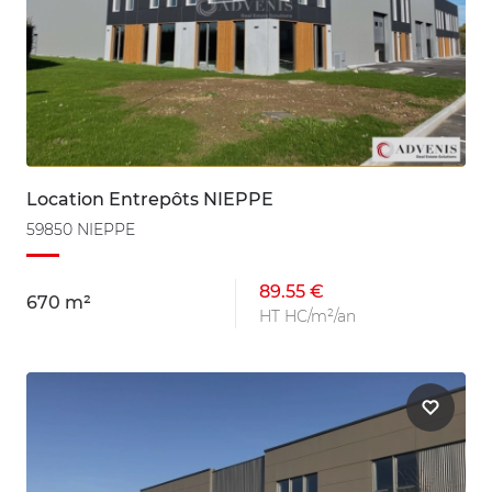
Location Entrepôts NIEPPE
59850 NIEPPE
89.55 €
670 m²
HT HC/m²/an