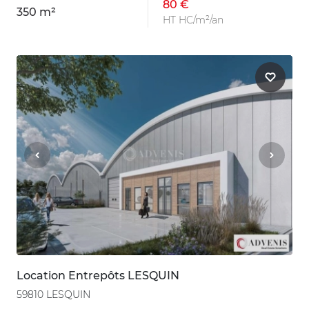
80 €
350 m²
HT HC/m²/an
Location Entrepôts LESQUIN
59810 LESQUIN