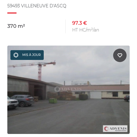
59493 VILLENEUVE D'ASCQ
97.3 €
370 m²
HT HC/m²/an
MIS À JOUR