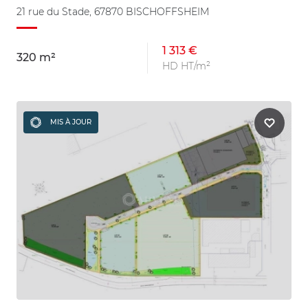
21 rue du Stade, 67870 BISCHOFFSHEIM
1 313 €
320 m²
HD HT/m²
MIS À JOUR