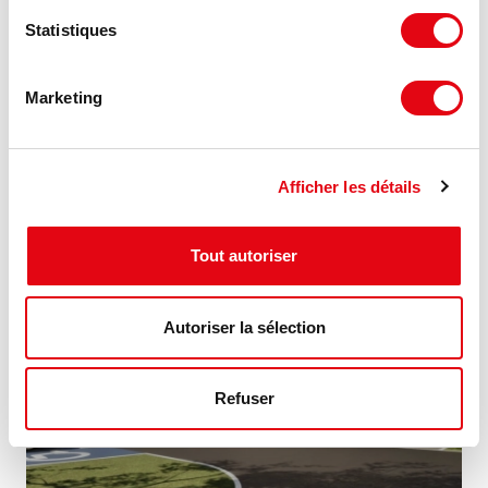
Statistiques
Vente Activités Entrepôts GOXWILLER
allée du Piemont, 67210 GOXWILLER
Marketing
474 m²
1 350 €
Divisible dès 237 m²
HT/m²
Afficher les détails
Tout autoriser
MIS À JOUR
Autoriser la sélection
Refuser