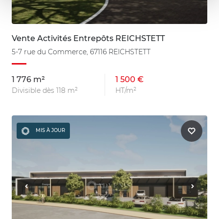
Vente Activités Entrepôts REICHSTETT
5-7 rue du Commerce, 67116 REICHSTETT
1 776 m²
1 500 €
Divisible dès 118 m²
HT/m²
MIS À JOUR