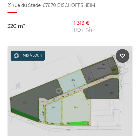
21 rue du Stade, 67870 BISCHOFFSHEIM
1 313 €
320 m²
HD HT/m²
MIS À JOUR