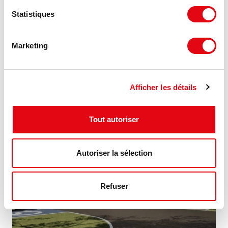
Statistiques
Vente Activités Entrepôts GOXWILLER
allée du Piemont, 67210 GOXWILLER
Marketing
474 m²
1 350 €
Divisible dès 237 m²
HT/m²
Afficher les détails
Tout autoriser
MIS À JOUR
Autoriser la sélection
Refuser