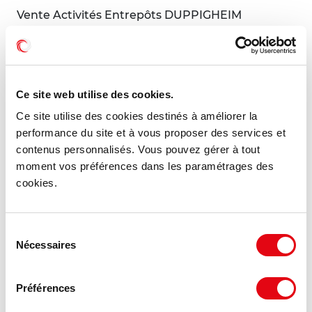
Vente Activités Entrepôts DUPPIGHEIM
32 Rue de la Gare, 67120 DUPPIGHEIM
913 €
2 135 m²
HT/m²
Ce site web utilise des cookies.
Ce site utilise des cookies destinés à améliorer la
performance du site et à vous proposer des services et
MIS À JOUR
contenus personnalisés. Vous pouvez gérer à tout
moment vos préférences dans les paramétrages des
cookies.
Sélection
Nécessaires
du
consentement
Préférences