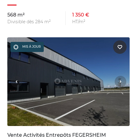
568 m²
1 350 €
Divisible dès 284 m²
HT/m²
MIS À JOUR
Vente Activités Entrepôts FEGERSHEIM