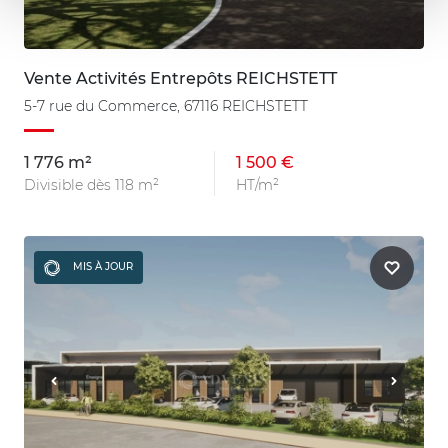
Vente Activités Entrepôts REICHSTETT
5-7 rue du Commerce, 67116 REICHSTETT
1 776 m²
1 500 €
Divisible dès 118 m²
HT/m²
MIS À JOUR