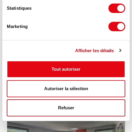
Statistiques
Marketing
Location Bureaux GUYANCOURT
Afficher les détails
1 boulevard des Chênes, 78280 GUYANCOURT
Tout autoriser
145 €
980 m²
HT HC/m²/an
Autoriser la sélection
MIS À JOUR
Refuser