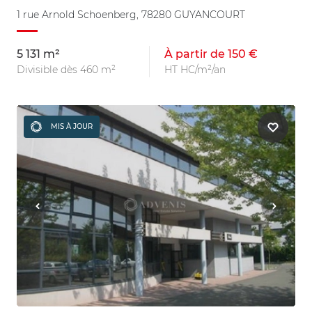
1 rue Arnold Schoenberg, 78280 GUYANCOURT
5 131 m²
À partir de 150 €
Divisible dès 460 m²
HT HC/m²/an
MIS À JOUR