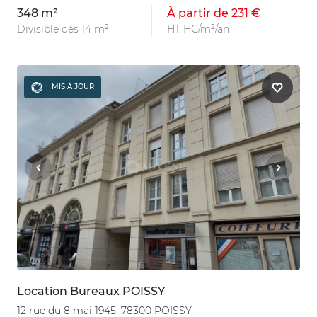
348 m²
À partir de 231 €
Divisible dès 14 m²
HT HC/m²/an
MIS À JOUR
Location Bureaux POISSY
12 rue du 8 mai 1945, 78300 POISSY