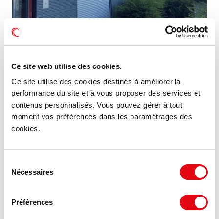
Location Bureaux et activités légères BOIS
D'ARCY
Ce site web utilise des cookies.
2 rue Georges Méliès, 78390 BOIS D'ARCY
Ce site utilise des cookies destinés à améliorer la
performance du site et à vous proposer des services et
contenus personnalisés. Vous pouvez gérer à tout
88 m²
À partir de 180 €
moment vos préférences dans les paramétrages des
Divisible dès 43 m²
HT HC/m²/an
cookies.
MIS À JOUR
Sélection
Nécessaires
du
consentement
Préférences