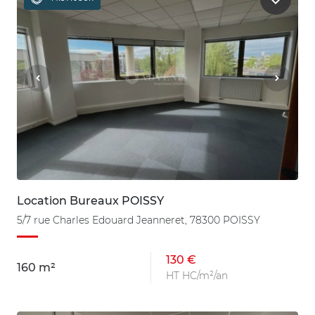
Location Bureaux POISSY
5/7 rue Charles Edouard Jeanneret, 78300 POISSY
130 €
160 m²
HT HC/m²/an