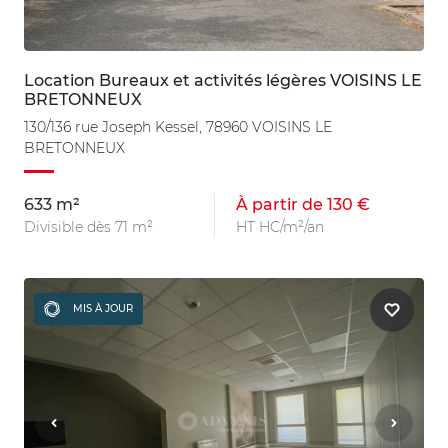
Location Bureaux et activités légères VOISINS LE
BRETONNEUX
130/136 rue Joseph Kessel, 78960 VOISINS LE
BRETONNEUX
633 m²
À partir de 130 €
Divisible dès 71 m²
HT HC/m²/an
MIS À JOUR