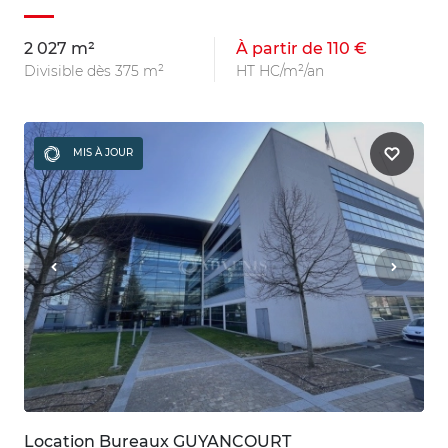
2 027 m²
À partir de 110 €
Divisible dès 375 m²
HT HC/m²/an
MIS À JOUR
Location Bureaux GUYANCOURT