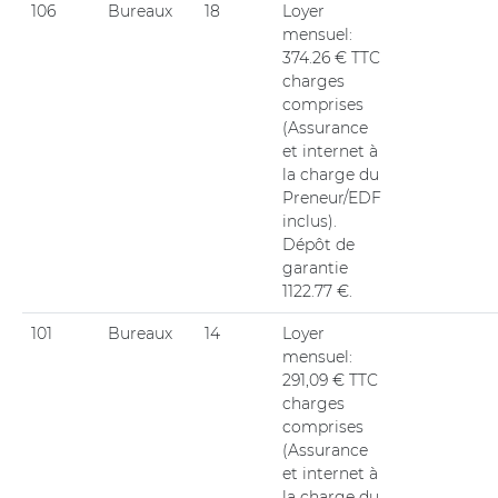
106
Bureaux
18
Loyer
mensuel:
374.26 € TTC
charges
comprises
(Assurance
et internet à
la charge du
Preneur/EDF
inclus).
Dépôt de
garantie
1122.77 €.
101
Bureaux
14
Loyer
mensuel:
291,09 € TTC
charges
comprises
(Assurance
et internet à
la charge du