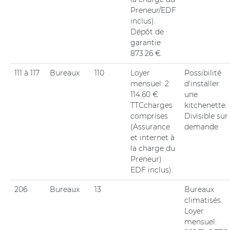
Preneur/EDF
inclus).
Dépôt de
garantie
873.26 €.
111 à 117
Bureaux
110
Loyer
Possibilité
mensuel: 2
d'installer
114.60 €
une
TTCcharges
kitchenette.
comprises
Divisible sur
(Assurance
demande
et internet à
la charge du
Preneur)
EDF inclus).
206
Bureaux
13
Bureaux
climatisés.
Loyer
mensuel: