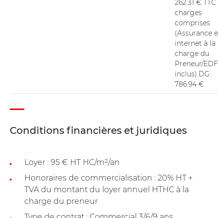
262.31 € TTC 
charges
comprises
(Assurance e
internet à la
charge du
Preneur/EDF
inclus).DG:
786.94 €
Conditions financières et juridiques
Loyer : 95 € HT HC/m²/an
Honoraires de commercialisation : 20% HT +
TVA du montant du loyer annuel HTHC à la
charge du preneur
Type de contrat : Commercial 3/6/9 ans