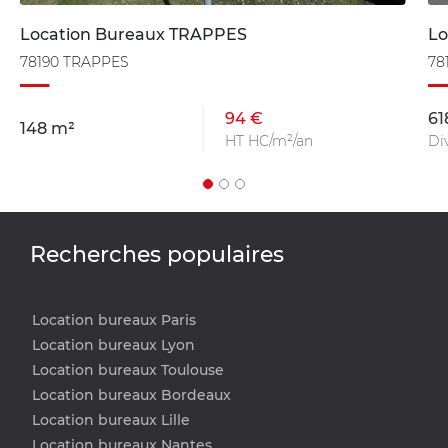
Location Bureaux TRAPPES
Lo
78190 TRAPPES
78
94 €
61
148 m²
HT HC/m²/an
Di
Recherches populaires
Location bureaux Paris
Location bureaux Lyon
Location bureaux Toulouse
Location bureaux Bordeaux
Location bureaux Lille
Location bureaux Nantes