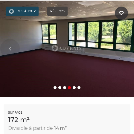
MIS À JOUR
RÉF. : Y75
SURFACE
172 m²
Divisible à partir de
14 m²