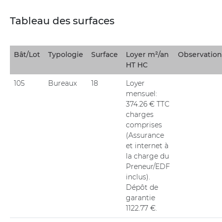
Tableau des surfaces
Bât/Lot
Typologie
Surface
Loyer m²/an
Observation
HT HC
105
Bureaux
18
Loyer
mensuel:
374.26 € TTC
charges
comprises
(Assurance
et internet à
la charge du
Preneur/EDF
inclus).
Dépôt de
garantie
1122.77 €.