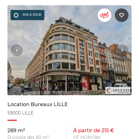
MIS À JOUR
Location Bureaux LILLE
59000 LILLE
289 m²
À partir de 215 €
Divisible dès 80 m²
HT HC/m²/an