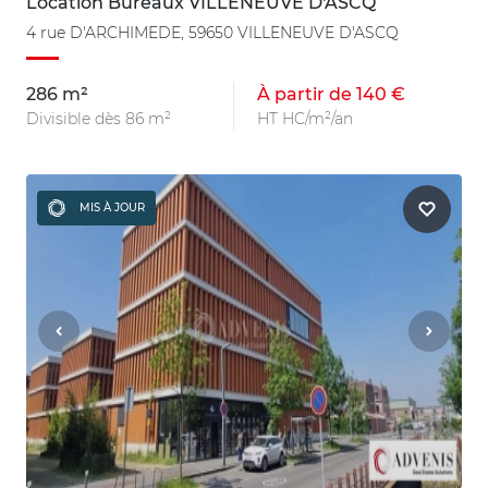
Location Bureaux VILLENEUVE D'ASCQ
4 rue D'ARCHIMEDE, 59650 VILLENEUVE D'ASCQ
286 m²
À partir de 140 €
Divisible dès 86 m²
HT HC/m²/an
MIS À JOUR