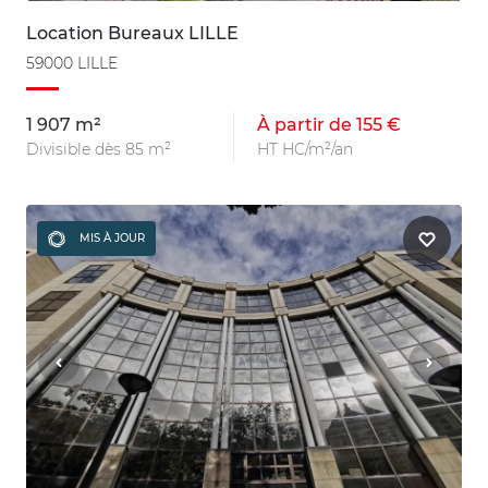
Location Bureaux LILLE
59000 LILLE
1 907 m²
À partir de 155 €
Divisible dès 85 m²
HT HC/m²/an
MIS À JOUR