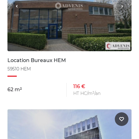
Location Bureaux HEM
59510 HEM
116 €
62 m²
HT HC/m²/an