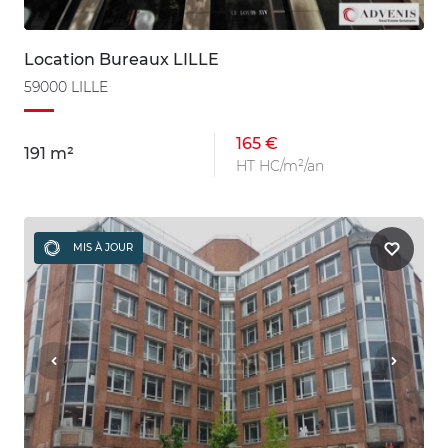
Location Bureaux LILLE
59000 LILLE
165 €
191 m²
HT HC/m²/an
MIS À JOUR