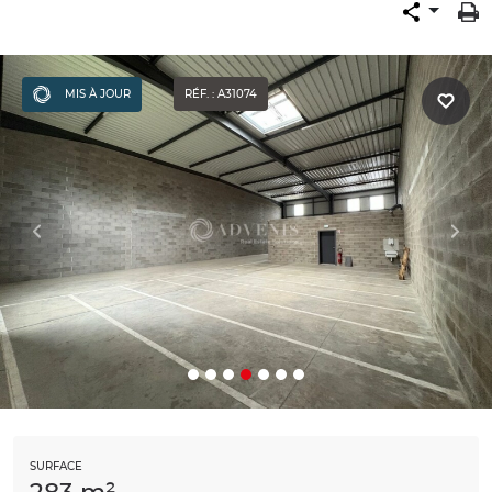
MIS À JOUR
RÉF. : A31074
SURFACE