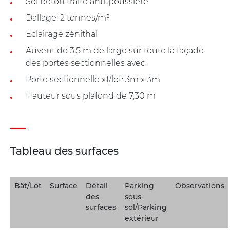
Sol béton traité anti-poussière
Dallage: 2 tonnes/m²
Eclairage zénithal
Auvent de 3,5 m de large sur toute la façade
des portes sectionnelles avec
Porte sectionnelle x1/lot: 3m x 3m
Hauteur sous plafond de 7,30 m
Tableau des surfaces
Bât/Lot
Surface
Détail
Parking
Observations
des
sous-
surfaces
sol/Parking
extérieur