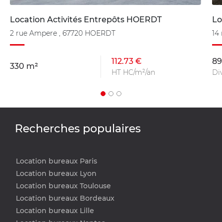
Location Activités Entrepôts HOERDT
Lo
2 rue Ampere , 67720 HOERDT
14
112.73 €
89
330 m²
HT HC/m²/an
Di
Recherches populaires
Location bureaux Paris
Location bureaux Lyon
Location bureaux Toulouse
Location bureaux Bordeaux
Location bureaux Lille