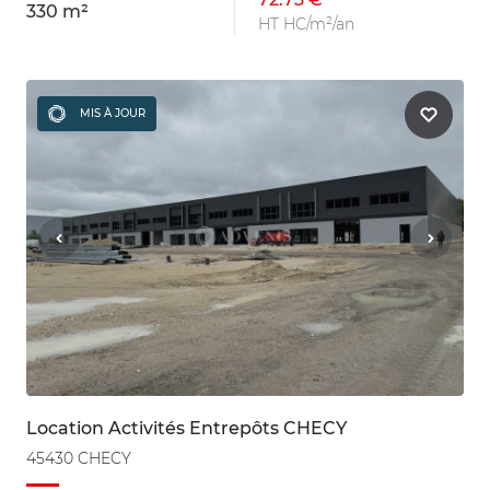
330 m²
HT HC/m²/an
MIS À JOUR
Location Activités Entrepôts CHECY
45430 CHECY