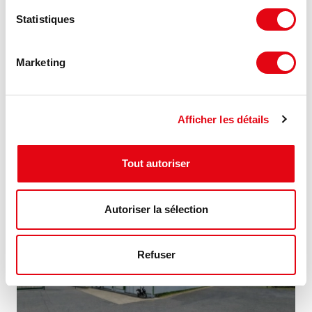
Statistiques
Location Activités Entrepôts SAINT JEAN DE
BRAYE
Marketing
45800 SAINT JEAN DE BRAYE
Afficher les détails
76.29 €
140 m²
HT HC/m²/an
Tout autoriser
MIS À JOUR
Autoriser la sélection
Refuser