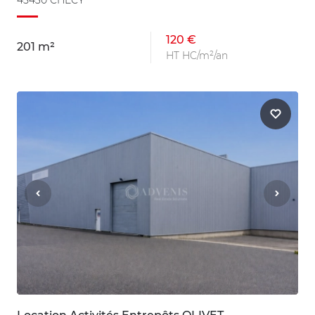
120 €
201 m²
HT HC/m²/an