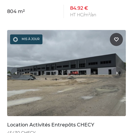
84.92 €
804 m²
HT HC/m²/an
MIS À JOUR
Location Activités Entrepôts CHECY
45430 CHECY