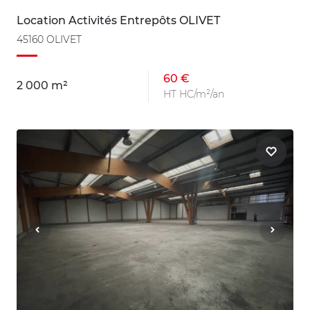
Location Activités Entrepôts OLIVET
45160 OLIVET
60 €
2 000 m²
HT HC/m²/an