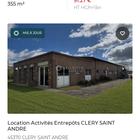
91.27 €
355 m²
HT HC/m²/an
MIS À JOUR
Location Activités Entrepôts CLERY SAINT
ANDRE
45370 CLERY SAINT ANDRE