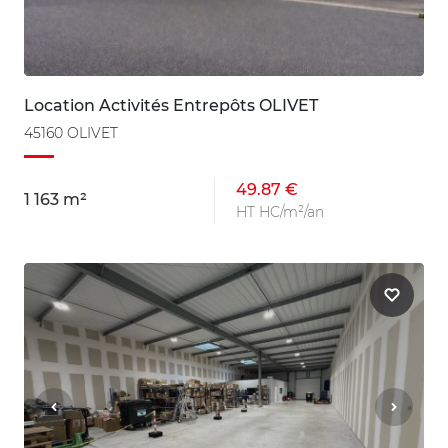
Location Activités Entrepôts OLIVET
45160 OLIVET
49.87 €
1 163 m²
HT HC/m²/an