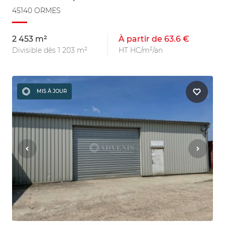
45140 ORMES
2 453 m²
À partir de 63.6 €
Divisible dès 1 203 m²
HT HC/m²/an
MIS À JOUR