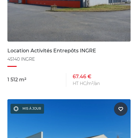
Location Activités Entrepôts INGRE
45140 INGRE
67.46 €
1 512 m²
HT HC/m²/an
MIS À JOUR