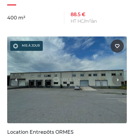
88.5 €
400 m²
HT HC/m²/an
MIS À JOUR
Location Entrepôts ORMES