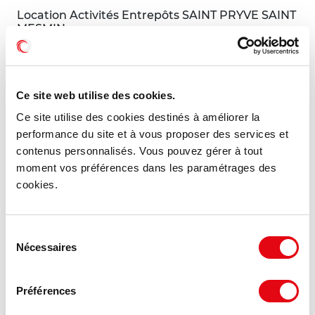
Location Activités Entrepôts SAINT PRYVE SAINT
MESMIN
45750 SAINT PRYVE SAINT MESMIN
48 €
250 m²
Ce site web utilise des cookies.
HT HC/m²/an
Ce site utilise des cookies destinés à améliorer la
performance du site et à vous proposer des services et
contenus personnalisés. Vous pouvez gérer à tout
MIS À JOUR
moment vos préférences dans les paramétrages des
cookies.
Sélection
Nécessaires
du
consentement
Préférences