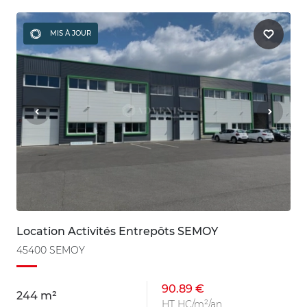
MIS À JOUR
Location Activités Entrepôts SEMOY
45400 SEMOY
90.89 €
244 m²
HT HC/m²/an