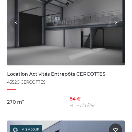
Location Activités Entrepôts CERCOTTES
45520 CERCOTTES
84 €
270 m²
HT HC/m²/an
MIS À JOUR