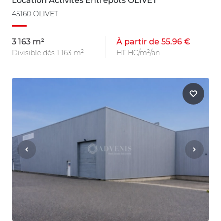
Location Activités Entrepôts OLIVET
45160 OLIVET
3 163 m²
À partir de 55.96 €
Divisible dès 1 163 m²
HT HC/m²/an