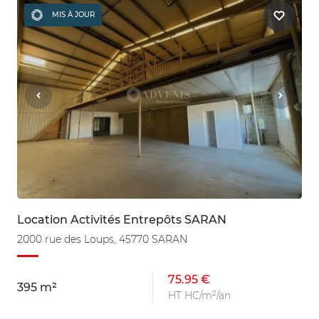
MIS À JOUR
Location Activités Entrepôts SARAN
2000 rue des Loups, 45770 SARAN
75.95 €
395 m²
HT HC/m²/an