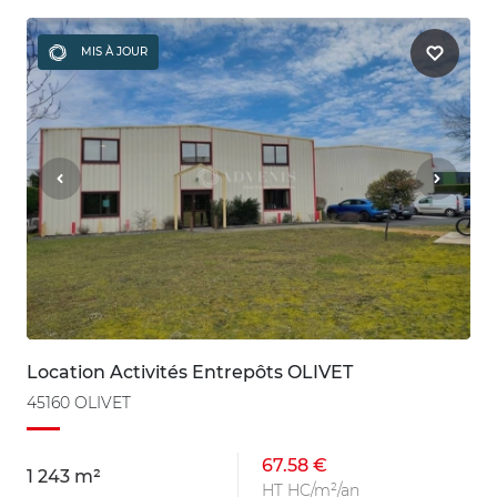
MIS À JOUR
Location Activités Entrepôts OLIVET
45160 OLIVET
67.58 €
1 243 m²
HT HC/m²/an