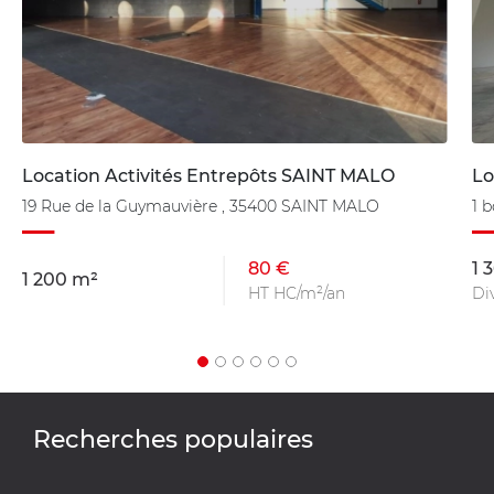
Location Activités Entrepôts SAINT MALO
Lo
19 Rue de la Guymauvière , 35400 SAINT MALO
1 
80 €
1 
1 200 m²
HT HC/m²/an
Div
Recherches populaires