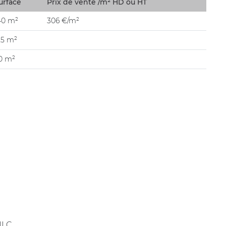
urface
Prix de vente /m² HD ou HT
40 m²
306 €/m²
25 m²
0 m²
 ILC