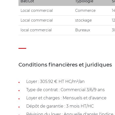
Bât/Lot
Typologie
S
Local commercial
Commerce
1
Local commercial
stockage
1
local commercial
Bureaux
3
Conditions financières et juridiques
Loyer : 305.92 € HT HC/m²/an
Type de contrat : Commercial 3/6/9 ans
Loyer et charges : Mensuels et d'avance
Dépôt de garantie : 3 mois HT/HC
Révision du loyer : Annuelle d'après l'indice