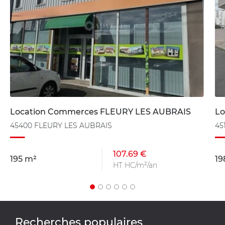
Location Commerces FLEURY LES AUBRAIS
Lo
45400 FLEURY LES AUBRAIS
45
107.69 €
195 m²
19
HT HC/m²/an
Recherches populaires