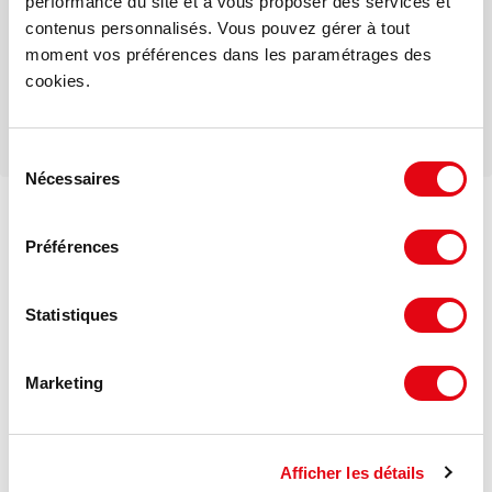
performance du site et à vous proposer des services et
contenus personnalisés. Vous pouvez gérer à tout
Téléphone
moment vos préférences dans les paramétrages des
cookies.
Sélection
Nécessaires
du
consentement
Voir les offres similaires
Préférences
DPE - GES
Consommation énergétique :
Statistiques
Diagnostic en cours de réalisation
Marketing
Gaz à effet de serre :
Diagnostic en cours de réalisation
Afficher les détails