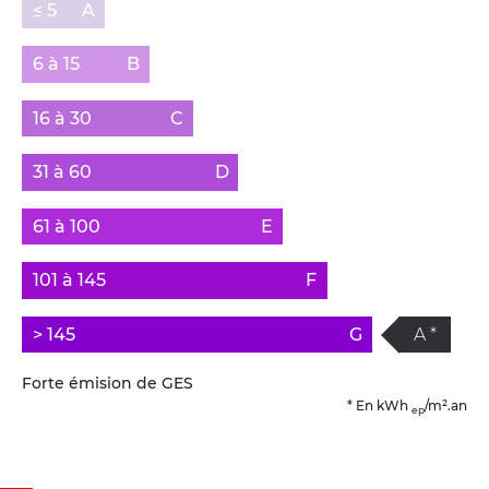
≤ 5
A
6 à 15
B
16 à 30
C
31 à 60
D
61 à 100
E
101 à 145
F
> 145
G
A *
Forte émision de GES
* En kWh
/m².an
ep