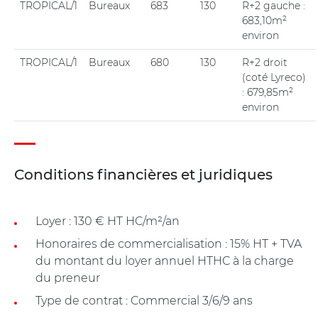
TROPICAL/1
Bureaux
683
130
R+2 gauche :
683,10m²
environ
TROPICAL/1
Bureaux
680
130
R+2 droit
(coté Lyreco)
: 679,85m²
environ
Conditions financières et juridiques
Loyer : 130 € HT HC/m²/an
Honoraires de commercialisation : 15% HT + TVA
du montant du loyer annuel HTHC à la charge
du preneur
Type de contrat : Commercial 3/6/9 ans