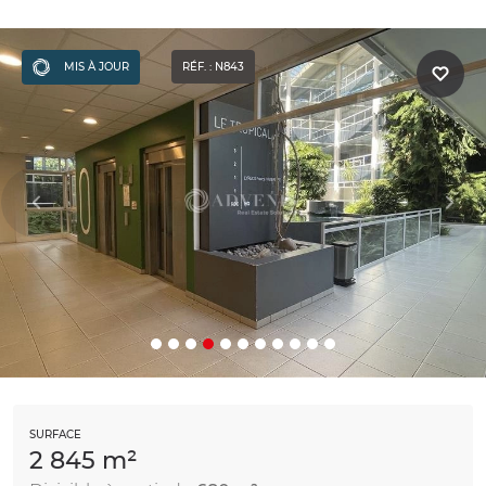
MIS À JOUR
RÉF. : N843
SURFACE
2 845 m²