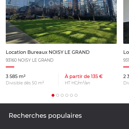
Location Bureaux NOISY LE GRAND
Lo
93160 NOISY LE GRAND
93
3 585 m²
À partir de 135 €
2 
Divisible dès 50 m²
HT HC/m²/an
Di
Recherches populaires