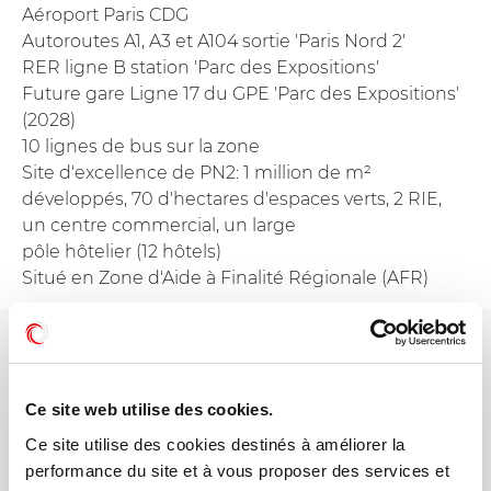
Aéroport Paris CDG
Autoroutes A1, A3 et A104 sortie 'Paris Nord 2'
RER ligne B station 'Parc des Expositions'
Future gare Ligne 17 du GPE 'Parc des Expositions'
(2028)
10 lignes de bus sur la zone
Site d'excellence de PN2: 1 million de m²
développés, 70 d'hectares d'espaces verts, 2 RIE,
un centre commercial, un large
pôle hôtelier (12 hôtels)
Situé en Zone d'Aide à Finalité Régionale (AFR)
Votre interlocuteur dédié
Elodie BADUN
Ce site web utilise des cookies.
Ce site utilise des cookies destinés à améliorer la
Mail
performance du site et à vous proposer des services et