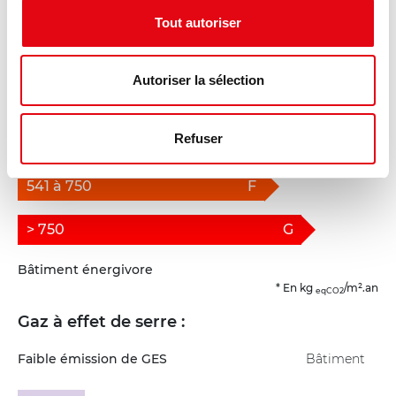
51 à 110
B
Tout autoriser
111 à 210
C
Autoriser la sélection
211 à 350
D
236 *
Refuser
351 à 540
E
541 à 750
F
> 750
G
Bâtiment énergivore
* En kg
/m².an
eqCO2
Gaz à effet de serre :
Faible émission de GES
Bâtiment