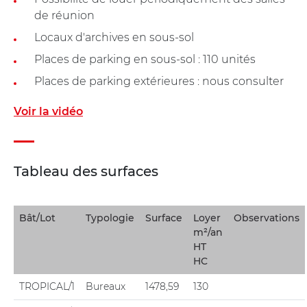
de réunion
Locaux d'archives en sous-sol
Places de parking en sous-sol : 110 unités
Places de parking extérieures : nous consulter
Voir la vidéo
Tableau des surfaces
Bât/Lot
Typologie
Surface
Loyer
Observations
m²/an
HT
HC
TROPICAL/1
Bureaux
1478,59
130