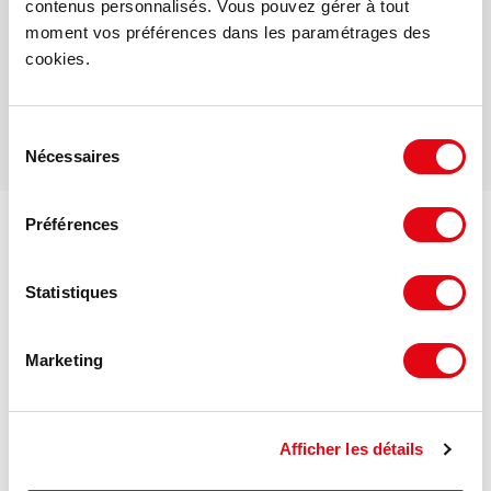
contenus personnalisés. Vous pouvez gérer à tout
moment vos préférences dans les paramétrages des
Téléphone
cookies.
Sélection
Nécessaires
du
consentement
Préférences
Voir les offres similaires
DPE - GES
Statistiques
Consommation énergétique :
Marketing
Bâtiment économe
Bâtiment
≤
A
Afficher les détails
50