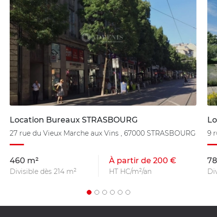
Location Bureaux STRASBOURG
Lo
27 rue du Vieux Marche aux Vins , 67000 STRASBOURG
9 
460 m²
À partir de 200 €
78
Divisible dès 214 m²
HT HC/m²/an
Di