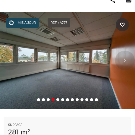
MIS À JOUR
RÉF. : A797
SURFACE
281 m²