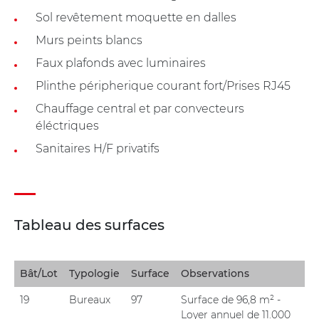
Sol revêtement moquette en dalles
Murs peints blancs
Faux plafonds avec luminaires
Plinthe péripherique courant fort/Prises RJ45
Chauffage central et par convecteurs
éléctriques
Sanitaires H/F privatifs
Tableau des surfaces
Bât/Lot
Typologie
Surface
Observations
19
Bureaux
97
Surface de 96,8 m² -
Loyer annuel de 11.000