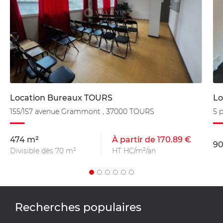
Location Bureaux TOURS
Lo
155/157 avenue Grammont , 37000 TOURS
5 
474 m²
À partir de 170.89 €
90
Divisible dès 70 m²
HT HC/m²/an
Recherches populaires