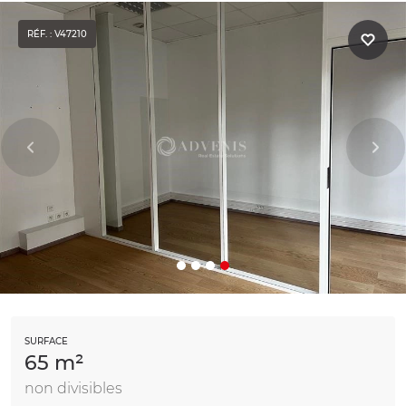
RÉF. : V47210
SURFACE
65 m²
non divisibles