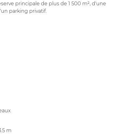
rve principale de plus de 1 500 m², d'une
un parking privatif.
reaux
3.5 m