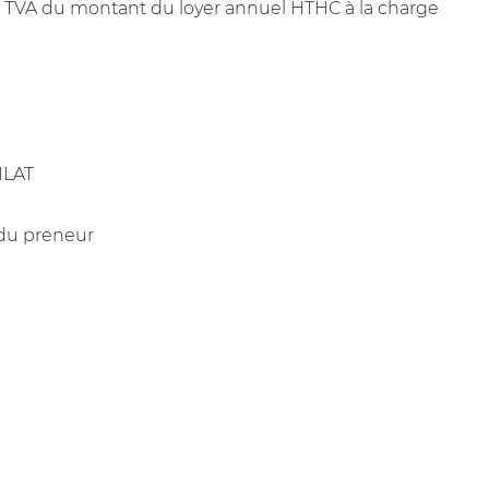
+ TVA du montant du loyer annuel HTHC à la charge
 ILAT
 du preneur